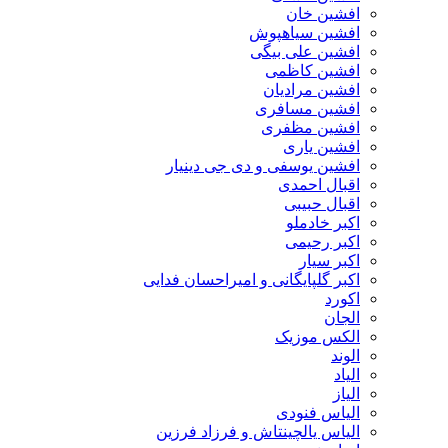
افشین خان
افشین سیاهپوش
افشین علی بیگی
افشین کاظمی
افشین مرادیان
افشین مسافری
افشین مظفری
افشین یاری
افشین یوسفی و دی جی دینیار
اقبال احمدی
اقبال حبیبی
اکبر خادملو
اکبر رحیمی
اکبر سیار
اکبر گلپایگانی و امیراحسان فدایی
اکورد
الجان
الکس موزیک
الوند
الیاد
الیاز
الیاس فنودی
الیاس یالچینتاش و فرزاد فرزین