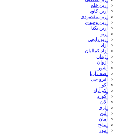
آرین خلج
آرین کاوه
آرین مقصودی
آرین وحیدی
آرین یکتا
آریو
آریو رایجی
آزاد
آزاد کمالیان
آژمان
آژوان
آشور
آصف آریا
آفرو جی
آکو
آکو آزاد
آکورد
آلان
آلزی
آلین
آمان
آمانج
آمور