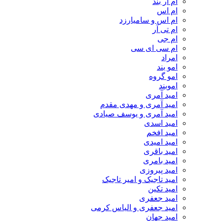
ام‌ ار بند
ام اس
ام اس و سامیارزد
ام تی آر
ام جی
ام سی ای سی
امراد
امو بند
امو گروه
اموبند
امید آمری
امید آمری و مهدی مقدم
امید آمری و یوسف صیادی
امید اسدی
امید افخم
امید امیدی
امید باقری
امید بامری
امید پیروزی
امید تاجیک و امیر تاجیک
امید تکین
امید جعفری
امید جعفری و الیاس کرمی
امید جهان