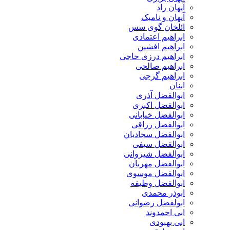
آیهان راد
آیهان و نامیک
ائلخان گوی سس
ابراهیم اعتمادی
ابراهیم افشین
ابراهیم درزی حاجی
ابراهیم صالحی
ابراهیم گرجی
ابنان
ابوالفضل آذری
ابوالفضل اکبری
ابوالفضل خیابانی
ابوالفضل رزاقی
ابوالفضل سجادیان
ابوالفضل سیفی
ابوالفضل شیروانی
ابوالفضل مهربان
ابوالفضل موسوی
ابوالفضل وظیفه
ابوذر محمدی
ابولفضل رضوانی
ابی احمدوند
ابی بهبودی