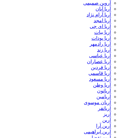
آروین صمیمی
آریا آبان
آریا آرام نژاد
آریا امجد
آریا ای جی
آریا بیات
آریا پودات
آریا رادمهر
آریا زند
آریا عباسی
آریا عصاران
آریا فردین
آریا قاسمی
آریا مسعود
آریا وطن
آریاتون
آریامین
آریان موسوی
آریانفر
آریز
آرین
آرین آرا
آرین ابراهیمی
آرین تفضلی