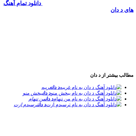
دانلود تمام آهنگ
های د دان
مطالب بیشتر از
د دان
د دان
غریبه
د دان
ببخش منو
د دان
من تنهام
د دان
ترسیدم ازت