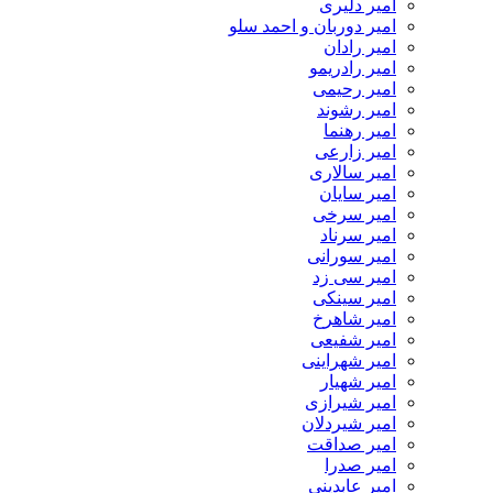
امیر دلیری
امیر دوربان و احمد سلو
امیر رادان
امیر رادریمو
امیر رحیمی
امیر رشوند
امیر رهنما
امیر زارعی
امیر سالاری
امیر سایان
امیر سرخی
امیر سرناد
امیر سورانی
امیر سی زد
امیر سینکی
امیر شاهرخ
امیر شفیعی
امیر شهراینی
امیر شهیار
امیر شیرازی
امیر شیردلان
امیر صداقت
امیر صدرا
امیر عابدینی