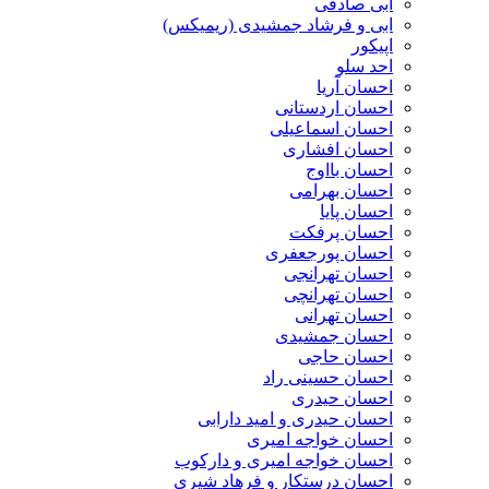
ابی صادقی
ابی و فرشاد جمشیدی (ریمیکس)
اپیکور
احد سلو
احسان آریا
احسان اردستانی
احسان اسماعیلی
احسان افشاری
احسان بااوج
احسان بهرامی
احسان پایا
احسان پرفکت
احسان پورجعفری
احسان تهرانجی
احسان تهرانچی
احسان تهرانی
احسان جمشیدی
احسان حاجی
احسان حسینی راد
احسان حیدری
احسان حیدری و امید دارابی
احسان خواجه امیری
احسان خواجه امیری و دارکوب
احسان درستكار و فرهاد شيرى