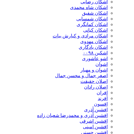
اشکان رضایی
اشکان شاه محمدی
اشکان شفیق
اشکان شمسایی
اشکان‌ کمانگری
اشکان کیانی
اشکان مرادی و کیارش بیات
اشکان مهدوی
اشکان یادگاری
اشکین ۰۰۹۸
اشو عاشوری
اشوان
اشوان و مهیار
اصغر جمال و محسن جمال
اصلان حقیقت
اصلان رادان
افران
اَفرند
افسون
افشین آذری
افشین آذری و محمدرضا شعبان زاده
افشین اشرفی
افشین امینی
افشین حسنی