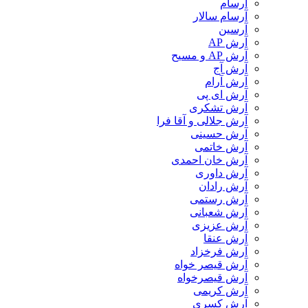
آرسام
آرسام سالار
آرسین
آرش AP
آرش AP و مسیح
آرش آج
آرش آرام
آرش ای پی
آرش تشکری
آرش جلالی و آقا فرا
آرش حسینی
آرش خاتمی
آرش خان احمدی
آرش داوری
آرش رادان
آرش رستمى
آرش شعبانی
آرش عزیزی
آرش عنقا
آرش فرخزاد
آرش قیصر خواه
آرش قیصرخواه
آرش کریمی
آرش کسری