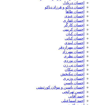
احسان دریادل
احسان دیاکو و فرزاد دیاکو
احسان طاها
احسان عبدی
احسان غفاری
احسان کارگر
احسان کریمی
احسان کیان
احسان کیانی
احسان لیندی
احسان مهرازدفر
احسان مهرزاد
احسان نظری
احسان نوردی
احسان نی زن
احسان نیکان
احسان نیکبخش
احسان وزیری
احسان یاسین
احسان یاسین و مولان کورتیشی
احسن تهرانچی
احمد آقایی
احمد اسماعیلی