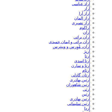
آراد عباسی
آراز
آراز آرا
آراز المان
آراز نصیری
آراکوم
آران
آران براتی
آران براتی و ایمان حمیدی
آران، مُوِرس و وینتِرس
آرپژ
آرتا
آرتا اسدی
آرتا و سارن
آرتام
آرتان گادلی
آرتبن بهادری
آرتين شاهوران
آرتی
آرتین
آرتین بهادری
آرتین سلیمانی
آردا