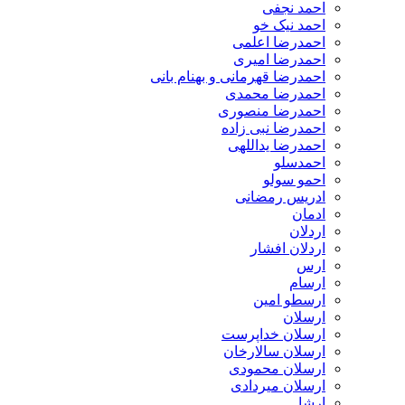
احمد نجفی
احمد نیک خو
احمدرضا اعلمی
احمدرضا امیری
احمدرضا قهرمانی و بهنام بانی
احمدرضا محمدی
احمدرضا منصوری
احمدرضا نبی زاده
احمدرضا یداللهی
احمدسلو
احمو سولو
ادریس رمضانی
ادمان
اردلان
اردلان افشار
ارس
ارسام
ارسطو امین
ارسلان
ارسلان خداپرست
ارسلان سالارخان
ارسلان محمودی
ارسلان میردادی
ارشا