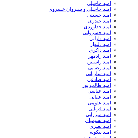
امید حاجیلی
امید حاجیلی و سیروان خسروی
امید حسینی
امید حیدری
امید خداوردی
امید خسروانی
امید دارابی
امید دلنواز
امید ذاکری
امید رادمهر
امید راستین
امید رضایی
امید ساربانی
امید صادقی
امید طالب پور
امید عباسی
امید عقابی
امید علومی
امید قربانی
امید میرزایی
امید نسیمیان
امید نصری
امید نیکویه
امید و جمشید