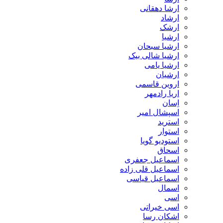
ارشا دهقانی
ارشاد
ارشک
ارشیا
ارشیا سبحان
ارشیا شالی بیک
ارشیا یامی
ارشیان
اروین قاسمی
اریا رادمهر
اِسان
اسپشال امیر
استرید
استوار
استودیو گویا
اسحاق
اسماعیل جعفری
اسماعیل قلی زاده
اسماعیل قیاسی
اسمال
اسی
اسی خیراتی
اشکان رسا