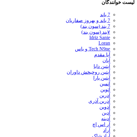
لیست خوانندگان
7 باند
7 باند و بهروز صفاریان
7 بند (سون بند)
۷بند (سون بند)
Idriz Sanie
Loran
Tech N9ne و یاس
آبا مقدم
آبان
آبتین دابا
آبتین روحبخش داوران
آبتین یارا
آتمین
آتوین
آدرین
آدرین آذری
آدوین
آدین
آدینه
آر اس اچ
آراد
آراد شاک