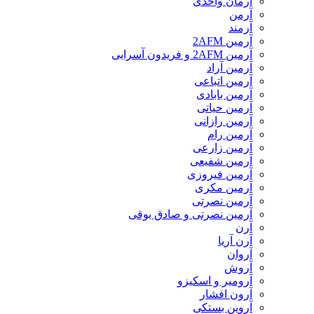
آرمان واحدی
آرمن
آرمند
آرمین 2AFM
آرمین 2AFM و فریدون آسرایی
آرمین آراد
آرمین اتباعی
آرمین بابادی
آرمین حیاتی
آرمین رازانی
آرمین رام
آرمین زارعی
آرمین شفیعی
آرمین فیروزی
آرمین مکری
آرمین نصرتی
آرمین نصرتی و صادق بوقی
آرن
آرن آریا
آروان
آروش
آرومیر و اسکیزو
آرون افشار
آروین بستکی