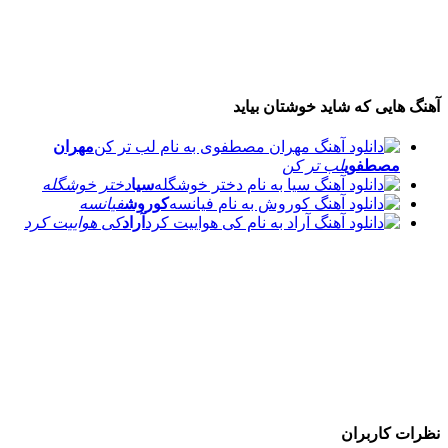
آهنگ هایی که شاید خوشتان بیاید
مهران
مصطفوی
لب تر کن
سیا
دختر خوشگله
کوروش
فیانسه
آراد
کی هواییت کرد
نظرات کاربران