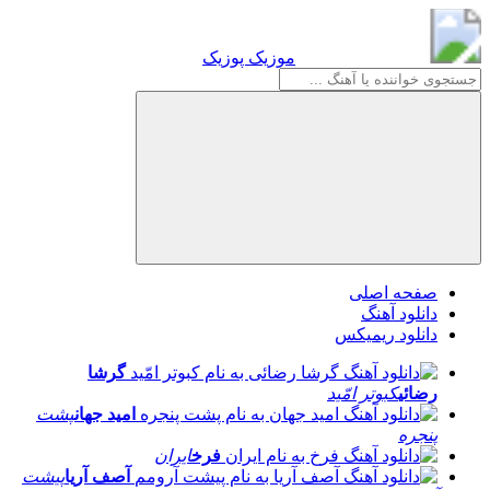
موزیک پوزیک
موزیک پوزیک
صفحه اصلی
دانلود آهنگ
دانلود ریمیکس
گرشا
رضائی
کبوتر امّید
امید جهان
پشت
پنجره
فرخ
ایران
آصف آریا
پیشت