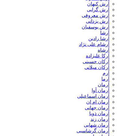
آرش کیهان
آرش گرایی
آرش معروفی
آرش یزدانی
آرش یوسفیان
آرشا
آرشا رادین
آرشام علی نژاد
آرشاه
آرکا علیزاده
آرکان حسینی
آرکان میلانی
آرم
آرما
آرمان
آرمان آوا
آرمان اسماعیلی
آرمان ام ان
آرمان جهانی
آرمان ذویا
آرمان زند
آرمان شهابی
آرمان گرشاسبی