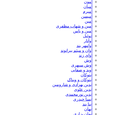
آمون
آمیان
آمیرم
آمیسن
آمین
آمین و شهاب مظفری
آمین و یاس
آنوئیل
آواتار
آوامهر بند
آوان و میثم بیرانوند
آوای زند
آوش
آوش سپهری
آوید و صفایی
آیتوکان
آیتوکان و ویناک
آیدین بهزادی و شارومین
آیدین علوی
آیدین نورمحمدی
آیسا حیدری
آینا بند
آیهان
آیهان بزازی