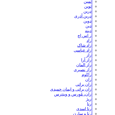
آتمین
آتوین
آدرین
آدرین آذری
آدوین
آدین
آدینه
آر اس اچ
آراد
آراد شاک
آراد عباسی
آراز
آراز آرا
آراز المان
آراز نصیری
آراکوم
آران
آران براتی
آران براتی و ایمان حمیدی
آران، مُوِرس و وینتِرس
آرپژ
آرتا
آرتا اسدی
آرتا و سارن