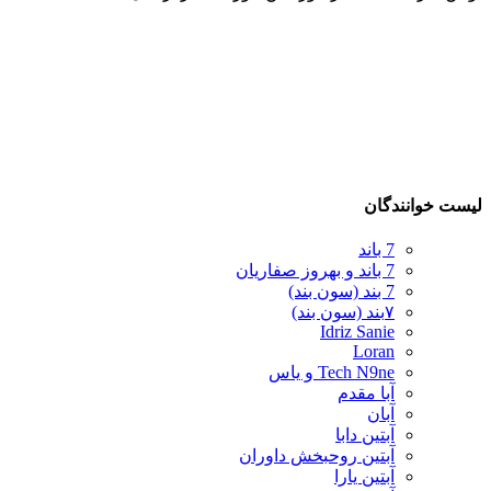
لیست خوانندگان
7 باند
7 باند و بهروز صفاریان
7 بند (سون بند)
۷بند (سون بند)
Idriz Sanie
Loran
Tech N9ne و یاس
آبا مقدم
آبان
آبتین دابا
آبتین روحبخش داوران
آبتین یارا