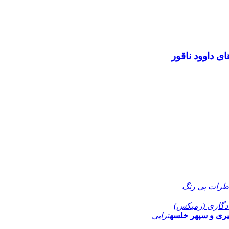
ای داوود ناقور
طرات بی رنگ
دگاری (رمیکس)
ری و سپهر خلسه
تراپی