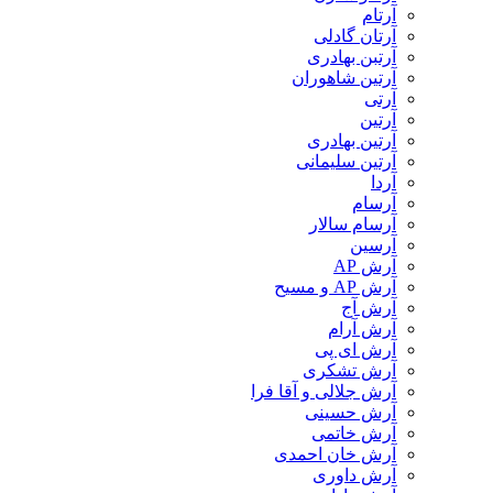
آرتام
آرتان گادلی
آرتبن بهادری
آرتين شاهوران
آرتی
آرتین
آرتین بهادری
آرتین سلیمانی
آردا
آرسام
آرسام سالار
آرسین
آرش AP
آرش AP و مسیح
آرش آج
آرش آرام
آرش ای پی
آرش تشکری
آرش جلالی و آقا فرا
آرش حسینی
آرش خاتمی
آرش خان احمدی
آرش داوری