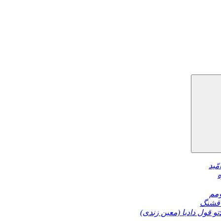
مّید
مم
قشنگ
تو قول دادیا (معین زندی)