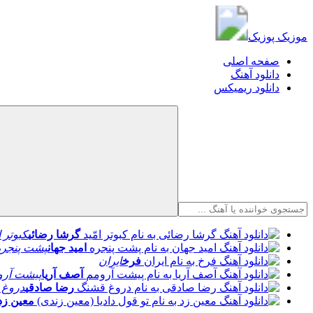
موزیک پوزیک
موزیک پوزیک
صفحه اصلی
دانلود آهنگ
دانلود ریمیکس
گرشا رضائی
کبوتر ا
امید جهان
پشت پنجره
فرخ
ایران
آصف آریا
پیشت آرو
رضا صادقی
دروغ 
معین زد