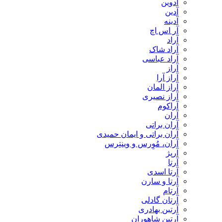
آدوین
آدین
آدینه
آر اس اچ
آراد
آراد شاک
آراد عباسی
آراز
آراز آرا
آراز المان
آراز نصیری
آراکوم
آران
آران براتی
آران براتی و ایمان حمیدی
آران، مُوِرس و وینتِرس
آرپژ
آرتا
آرتا اسدی
آرتا و سارن
آرتام
آرتان گادلی
آرتبن بهادری
آرتين شاهوران