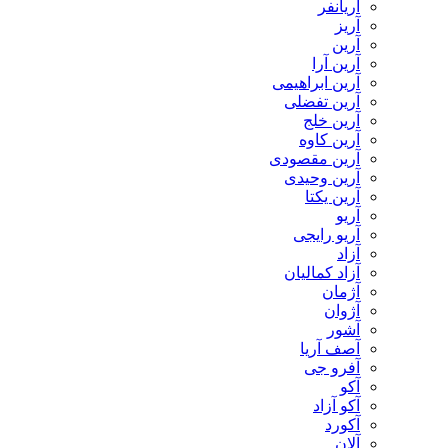
آریانفر
آریز
آرین
آرین آرا
آرین ابراهیمی
آرین تفضلی
آرین خلج
آرین کاوه
آرین مقصودی
آرین وحیدی
آرین یکتا
آریو
آریو رایجی
آزاد
آزاد کمالیان
آژمان
آژوان
آشور
آصف آریا
آفرو جی
آکو
آکو آزاد
آکورد
آلان