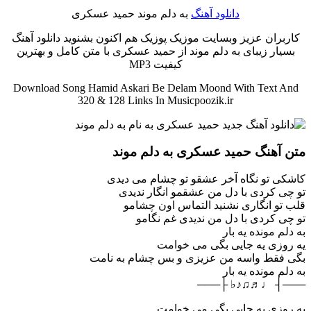
دانلود آهنگ
به دلم موند حمید عسکری
کاربران عزیز وبسایت موزیک پوزیک هم اکنون بشنوید دانلود آهنگ
بسیار زیبای به دلم موند از حمید عسکری با متن کامل و بهترین
کیفیت MP3
Download Song Hamid Askari Be Delam Moond With Text And
320 & 128 Links In Musicpoozik.ir
متن آهنگ حمید عسکری به دلم موند
کاشکی تو نگاه آخر عشقو تو چشام می دیدی
تو چی کردی با دل من عشقمو انگار ندیدی
قلب تو انگاری نشنید التماس اون چشامو
تو چی کردی با دل من ندیدی غم نگامو
به دلم مونده یه بار
یه روزی یه جایی بگی می خوامت
بگی فقط واسه من عزیزی و بس چشام به نامت
به دلم مونده یه بار
───┤ ♩♬♫♪♭ ├───
یه روزی یه جایی بگی می خوامت