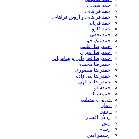
احمد صفایی
احمد فراهانی
احمد فراهانی و آروین فراهانی
احمد قربانی
احمد کارو
احمد نجفی
احمد نیک خو
احمدرضا اعلمی
احمدرضا امیری
احمدرضا قهرمانی و بهنام بانی
احمدرضا محمدی
احمدرضا منصوری
احمدرضا نبی زاده
احمدرضا یداللهی
احمدسلو
احمو سولو
ادریس رمضانی
ادمان
اردلان
اردلان افشار
ارس
ارسام
ارسطو امین