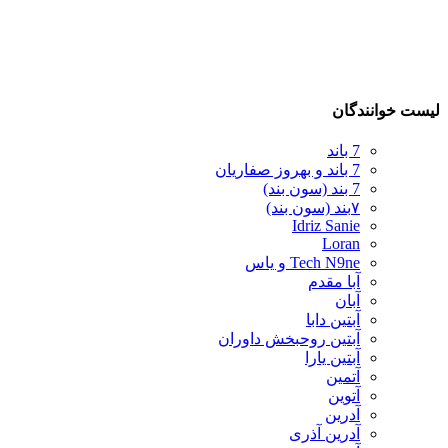
لیست خوانندگان
7 باند
7 باند و بهروز صفاریان
7 بند (سون بند)
۷بند (سون بند)
Idriz Sanie
Loran
Tech N9ne و یاس
آبا مقدم
آبان
آبتین دابا
آبتین روحبخش داوران
آبتین یارا
آتمین
آتوین
آدرین
آدرین آذری