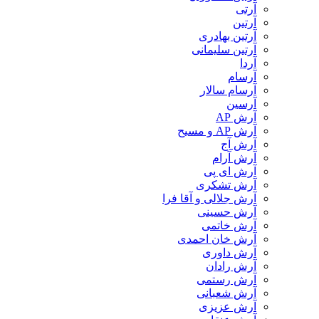
آرتی
آرتین
آرتین بهادری
آرتین سلیمانی
آردا
آرسام
آرسام سالار
آرسین
آرش AP
آرش AP و مسیح
آرش آج
آرش آرام
آرش ای پی
آرش تشکری
آرش جلالی و آقا فرا
آرش حسینی
آرش خاتمی
آرش خان احمدی
آرش داوری
آرش رادان
آرش رستمى
آرش شعبانی
آرش عزیزی