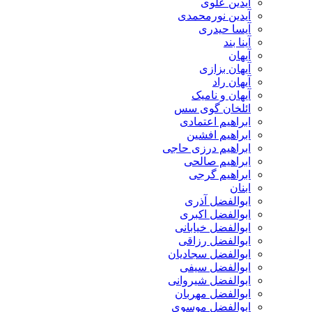
آیدین علوی
آیدین نورمحمدی
آیسا حیدری
آینا بند
آیهان
آیهان بزازی
آیهان راد
آیهان و نامیک
ائلخان گوی سس
ابراهیم اعتمادی
ابراهیم افشین
ابراهیم درزی حاجی
ابراهیم صالحی
ابراهیم گرجی
ابنان
ابوالفضل آذری
ابوالفضل اکبری
ابوالفضل خیابانی
ابوالفضل رزاقی
ابوالفضل سجادیان
ابوالفضل سیفی
ابوالفضل شیروانی
ابوالفضل مهربان
ابوالفضل موسوی