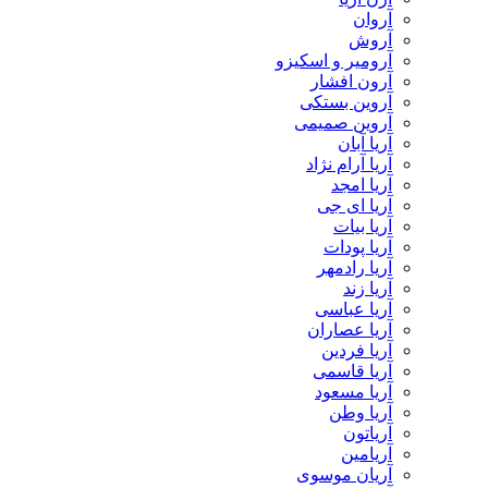
آروان
آروش
آرومیر و اسکیزو
آرون افشار
آروین بستکی
آروین صمیمی
آریا آبان
آریا آرام نژاد
آریا امجد
آریا ای جی
آریا بیات
آریا پودات
آریا رادمهر
آریا زند
آریا عباسی
آریا عصاران
آریا فردین
آریا قاسمی
آریا مسعود
آریا وطن
آریاتون
آریامین
آریان موسوی