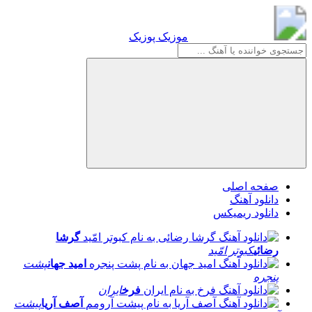
موزیک پوزیک
موزیک پوزیک
صفحه اصلی
دانلود آهنگ
دانلود ریمیکس
گرشا
رضائی
کبوتر امّید
امید جهان
پشت
پنجره
فرخ
ایران
آصف آریا
پیشت