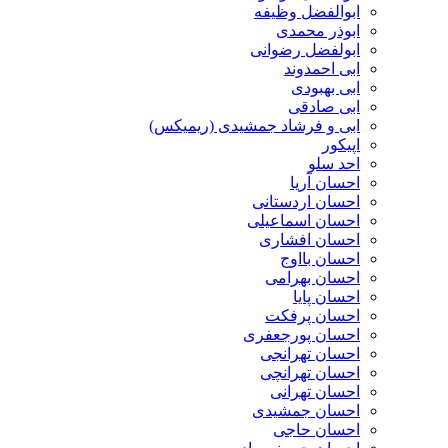
ابوالفضل وظیفه
ابوذر محمدی
ابولفضل رضوانی
ابی احمدوند
ابی بهبودی
ابی صادقی
ابی و فرشاد جمشیدی (ریمیکس)
اپیکور
احد سلو
احسان آریا
احسان اردستانی
احسان اسماعیلی
احسان افشاری
احسان بااوج
احسان بهرامی
احسان پایا
احسان پرفکت
احسان پورجعفری
احسان تهرانجی
احسان تهرانچی
احسان تهرانی
احسان جمشیدی
احسان حاجی