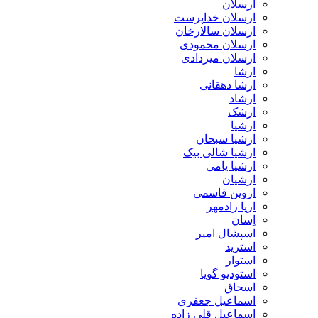
ارسلان
ارسلان خداپرست
ارسلان سالارخان
ارسلان محمودی
ارسلان میردادی
ارشا
ارشا دهقانی
ارشاد
ارشک
ارشیا
ارشیا سبحان
ارشیا شالی بیک
ارشیا یامی
ارشیان
اروین قاسمی
اریا رادمهر
اِسان
اسپشال امیر
استرید
استوار
استودیو گویا
اسحاق
اسماعیل جعفری
اسماعیل قلی زاده