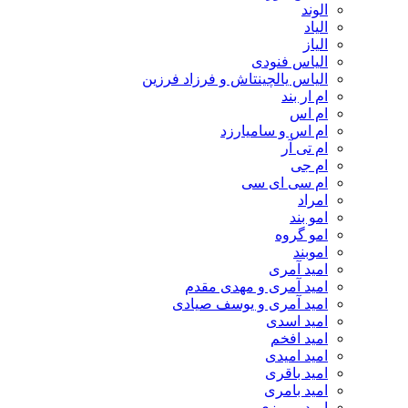
الوند
الیاد
الیاز
الیاس فنودی
الیاس یالچینتاش و فرزاد فرزین
ام‌ ار بند
ام اس
ام اس و سامیارزد
ام تی آر
ام جی
ام سی ای سی
امراد
امو بند
امو گروه
اموبند
امید آمری
امید آمری و مهدی مقدم
امید آمری و یوسف صیادی
امید اسدی
امید افخم
امید امیدی
امید باقری
امید بامری
امید پیروزی