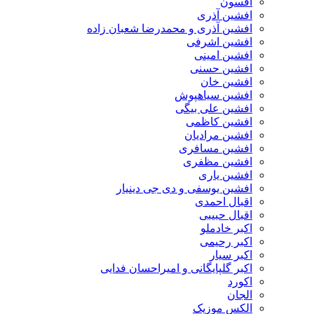
افسون
افشین آذری
افشین آذری و محمدرضا شعبان زاده
افشین اشرفی
افشین امینی
افشین حسنی
افشین خان
افشین سیاهپوش
افشین علی بیگی
افشین کاظمی
افشین مرادیان
افشین مسافری
افشین مظفری
افشین یاری
افشین یوسفی و دی جی دینیار
اقبال احمدی
اقبال حبیبی
اکبر خادملو
اکبر رحیمی
اکبر سیار
اکبر گلپایگانی و امیراحسان فدایی
اکورد
الجان
الکس موزیک