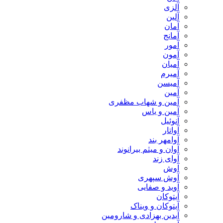
آلزی
آلین
آمان
آمانج
آمور
آمون
آمیان
آمیرم
آمیسن
آمین
آمین و شهاب مظفری
آمین و یاس
آنوئیل
آواتار
آوامهر بند
آوان و میثم بیرانوند
آوای زند
آوش
آوش سپهری
آوید و صفایی
آیتوکان
آیتوکان و ویناک
آیدین بهزادی و شارومین