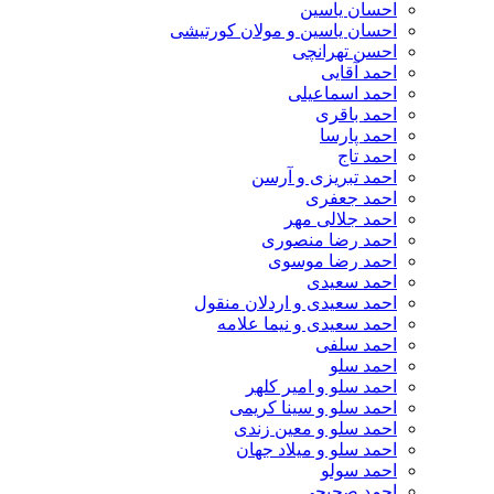
احسان یاسین
احسان یاسین و مولان کورتیشی
احسن تهرانچی
احمد آقایی
احمد اسماعیلی
احمد باقری
احمد پارسا
احمد تاج
احمد تبریزی و آرسن
احمد جعفری
احمد جلالی مهر
احمد رضا منصوری
احمد رضا موسوی
احمد سعیدی
احمد سعیدی و اردلان منقول
احمد سعیدی و نیما علامه
احمد سلفی
احمد سلو
احمد سلو و امیر کلهر
احمد سلو و سینا کریمی
احمد سلو و معین زندی
احمد سلو و میلاد جهان
احمد سولو
احمد صحیحی