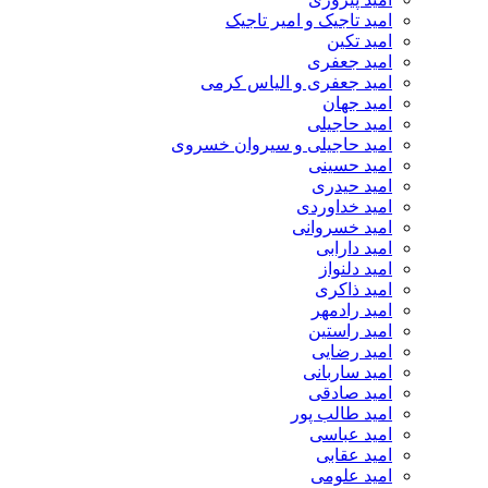
امید تاجیک و امیر تاجیک
امید تکین
امید جعفری
امید جعفری و الیاس کرمی
امید جهان
امید حاجیلی
امید حاجیلی و سیروان خسروی
امید حسینی
امید حیدری
امید خداوردی
امید خسروانی
امید دارابی
امید دلنواز
امید ذاکری
امید رادمهر
امید راستین
امید رضایی
امید ساربانی
امید صادقی
امید طالب پور
امید عباسی
امید عقابی
امید علومی