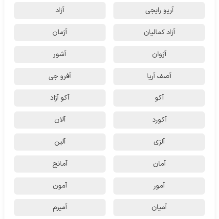
آریو رایجی
آزاد
آزاد کمالیان
آژمان
آژوان
آشور
آصف آریا
آفرو جی
آکو
آکو آزاد
آکورد
آلان
آلزی
آلین
آمان
آمانج
آمور
آمون
آمیان
آمیرم