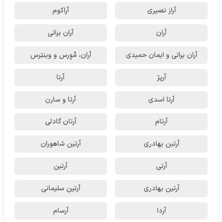
آراز نصیری
آراکوم
آران
آران براتی
آران براتی و ایمان حمیدی
آران، مُوِرس و وینتِرس
آرپژ
آرتا
آرتا اسدی
آرتا و سارن
آرتام
آرتان گادلی
آرتبن بهادری
آرتين شاهوران
آرتی
آرتین
آرتین بهادری
آرتین سلیمانی
آردا
آرسام