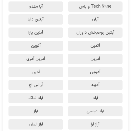
Tech N9ne و یاس
آبا مقدم
آبان
آبتین دابا
آبتین روحبخش داوران
آبتین یارا
آتمین
آتوین
آدرین
آدرین آذری
آدوین
آدین
آدینه
آر اس اچ
آراد
آراد شاک
آراد عباسی
آراز
آراز آرا
آراز المان