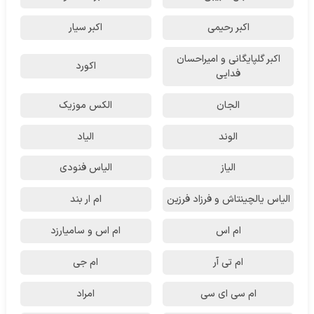
اکبر رحیمی
اکبر سیار
اکبر گلپایگانی و امیراحسان
اکورد
فدایی
الجان
الکس موزیک
الوند
الیاد
الیاز
الیاس فنودی
الیاس یالچینتاش و فرزاد فرزین
ام‌ ار بند
ام اس
ام اس و سامیارزد
ام تی آر
ام جی
ام سی ای سی
امراد