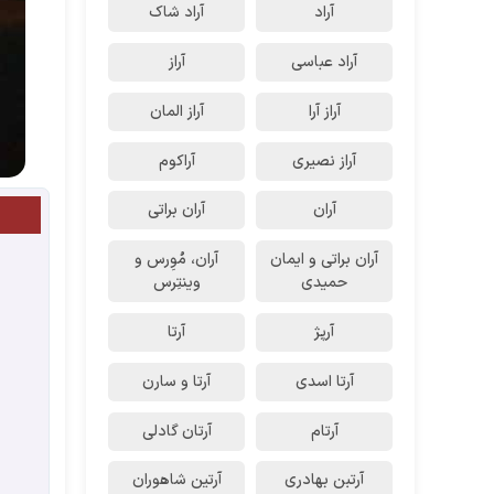
آراد
آراد شاک
آراد عباسی
آراز
آراز آرا
آراز المان
آراز نصیری
آراکوم
آران
آران براتی
آران براتی و ایمان
آران، مُوِرس و
حمیدی
وینتِرس
آرپژ
آرتا
آرتا اسدی
آرتا و سارن
آرتام
آرتان گادلی
آرتبن بهادری
آرتين شاهوران