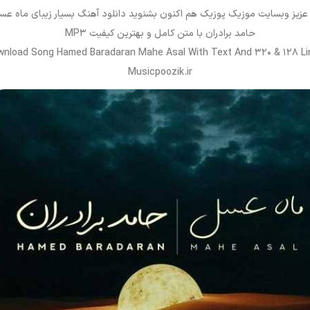
 عزیز وبسایت موزیک پوزیک هم اکنون بشنوید دانلود آهنگ بسیار زیبای ماه عسل
حامد برادران با متن کامل و بهترین کیفیت MP3
wnload Song Hamed Baradaran Mahe Asal With Text And 320 & 128 Li
Musicpoozik.ir