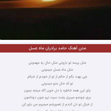
متن آهنگ حامد برادران ماه عسل
مثل پرسه تو بارونی مثل حال یه مهمونی
مثل ماه عسل میمونی
چی بهت بگم از حالم از تو از خودم از خیالم
تو که حال منو میدونی
پای این همه خاطره با دل خون اگه میشه بمون
بری جونمو میبری پشت سرت نرو جون دوتامون
از خیال تو دل کندم از تصورشم میمیرم من باور کن