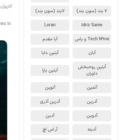
کاربران
7 بند (سون بند)
۷بند (سون بند)
nks In
Loran
Idriz Sanie
Tech N9ne و یاس
آبا مقدم
آبان
آبتین دابا
آبتین روحبخش
آبتین یارا
داوران
آتمین
آتوین
آدرین
آدرین آذری
آدوین
آدین
آدینه
آر اس اچ