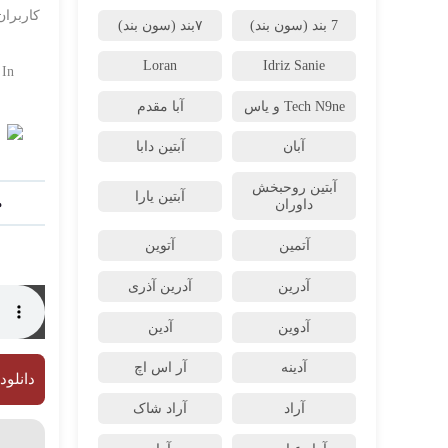
کاربران
7 بند (سون بند)
۷بند (سون بند)
Loran
Idriz Sanie
 In
Tech N9ne و یاس
آبا مقدم
آبان
آبتین دابا
آبتین روحبخش
آبتین یارا
م
داوران
آتمین
آتوین
آدرین
آدرین آذری
آدوین
آدین
آدینه
آر اس اچ
دانلود
آراد
آراد شاک