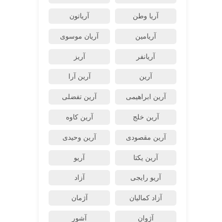
آریا وطن
آریاتون
آریامین
آریان موسوی
آریانفر
آریز
آرین
آرین آرا
آرین ابراهیمی
آرین تفضلی
آرین خلج
آرین کاوه
آرین مقصودی
آرین وحیدی
آرین یکتا
آریو
آریو رایجی
آزاد
آزاد کمالیان
آژمان
آژوان
آشور