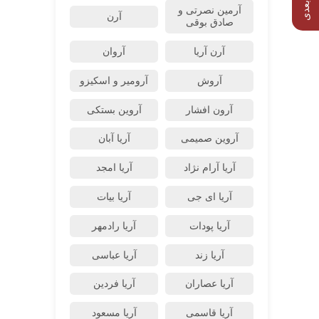
آرمین نصرتی و
آرن
صادق بوقی
آرن آریا
آروان
آروش
آرومیر و اسکیزو
آرون افشار
آروین بستکی
آروین صمیمی
آریا آبان
آریا آرام نژاد
آریا امجد
آریا ای جی
آریا بیات
آریا پودات
آریا رادمهر
آریا زند
آریا عباسی
آریا عصاران
آریا فردین
آریا قاسمی
آریا مسعود