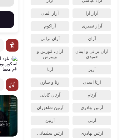
آراد عباسی
آراز
آراز آرا
آراز المان
آراز نصیری
آراکوم
آران
آران براتی
آران براتی و ایمان
آران، مُوِرس و
حمیدی
وینتِرس
آرپژ
آرتا
آرتا اسدی
آرتا و سارن
آرتام
آرتان گادلی
آرتبن بهادری
آرتين شاهوران
آرتی
آرتین
آرتین بهادری
آرتین سلیمانی