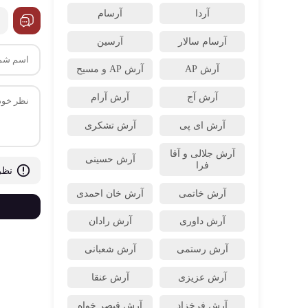
آردا
آرسام
آرسام سالار
آرسین
آرش AP
آرش AP و مسیح
آرش آج
آرش آرام
آرش ای پی
آرش تشکری
آرش جلالی و آقا
آرش حسینی
فرا
نظر
آرش خاتمی
آرش خان احمدی
آرش داوری
آرش رادان
آرش رستمى
آرش شعبانی
آرش عزیزی
آرش عنقا
آرش فرخزاد
آرش قیصر خواه