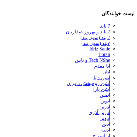
لیست خوانندگان
7 باند
7 باند و بهروز صفاریان
7 بند (سون بند)
۷بند (سون بند)
Idriz Sanie
Loran
Tech N9ne و یاس
آبا مقدم
آبان
آبتین دابا
آبتین روحبخش داوران
آبتین یارا
آتمین
آتوین
آدرین
آدرین آذری
آدوین
آدین
آدینه
آر اس اچ