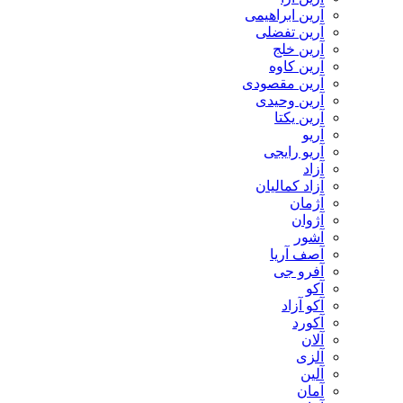
آرین ابراهیمی
آرین تفضلی
آرین خلج
آرین کاوه
آرین مقصودی
آرین وحیدی
آرین یکتا
آریو
آریو رایجی
آزاد
آزاد کمالیان
آژمان
آژوان
آشور
آصف آریا
آفرو جی
آکو
آکو آزاد
آکورد
آلان
آلزی
آلین
آمان