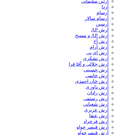
آرتین سلیمانی
آردا
آرسام
آرسام سالار
آرسین
آرش AP
آرش AP و مسیح
آرش آج
آرش آرام
آرش ای پی
آرش تشکری
آرش جلالی و آقا فرا
آرش حسینی
آرش خاتمی
آرش خان احمدی
آرش داوری
آرش رادان
آرش رستمى
آرش شعبانی
آرش عزیزی
آرش عنقا
آرش فرخزاد
آرش قیصر خواه
آرش قیصرخواه