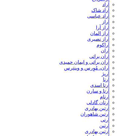
آراد
آراد شاک
آراد عباسی
آراز
آراز آرا
آراز المان
آراز نصیری
آراکوم
آران
آران براتی
آران براتی و ایمان حمیدی
آران، مُوِرس و وینتِرس
آرپژ
آرتا
آرتا اسدی
آرتا و سارن
آرتام
آرتان گادلی
آرتبن بهادری
آرتين شاهوران
آرتی
آرتین
آرتین بهادری