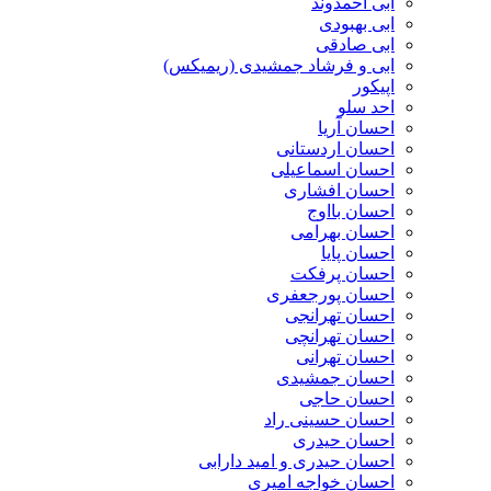
ابی احمدوند
ابی بهبودی
ابی صادقی
ابی و فرشاد جمشیدی (ریمیکس)
اپیکور
احد سلو
احسان آریا
احسان اردستانی
احسان اسماعیلی
احسان افشاری
احسان بااوج
احسان بهرامی
احسان پایا
احسان پرفکت
احسان پورجعفری
احسان تهرانجی
احسان تهرانچی
احسان تهرانی
احسان جمشیدی
احسان حاجی
احسان حسینی راد
احسان حیدری
احسان حیدری و امید دارابی
احسان خواجه امیری