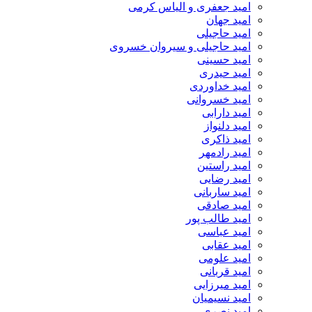
امید جعفری و الیاس کرمی
امید جهان
امید حاجیلی
امید حاجیلی و سیروان خسروی
امید حسینی
امید حیدری
امید خداوردی
امید خسروانی
امید دارابی
امید دلنواز
امید ذاکری
امید رادمهر
امید راستین
امید رضایی
امید ساربانی
امید صادقی
امید طالب پور
امید عباسی
امید عقابی
امید علومی
امید قربانی
امید میرزایی
امید نسیمیان
امید نصری