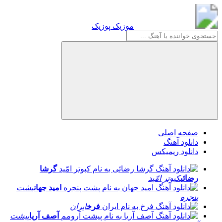
موزیک پوزیک
موزیک پوزیک
صفحه اصلی
دانلود آهنگ
دانلود ریمیکس
گرشا
رضائی
کبوتر امّید
امید جهان
پشت
پنجره
فرخ
ایران
آصف آریا
پیشت