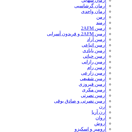
آرمان شهابی
آرمان گرشاسبی
آرمان واحدی
آرمن
آرمند
آرمین 2AFM
آرمین 2AFM و فریدون آسرایی
آرمین آراد
آرمین اتباعی
آرمین بابادی
آرمین حیاتی
آرمین رازانی
آرمین رام
آرمین زارعی
آرمین شفیعی
آرمین فیروزی
آرمین مکری
آرمین نصرتی
آرمین نصرتی و صادق بوقی
آرن
آرن آریا
آروان
آروش
آرومیر و اسکیزو