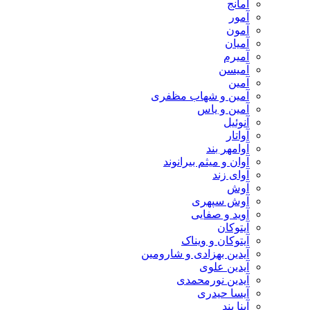
آمانج
آمور
آمون
آمیان
آمیرم
آمیسن
آمین
آمین و شهاب مظفری
آمین و یاس
آنوئیل
آواتار
آوامهر بند
آوان و میثم بیرانوند
آوای زند
آوش
آوش سپهری
آوید و صفایی
آیتوکان
آیتوکان و ویناک
آیدین بهزادی و شارومین
آیدین علوی
آیدین نورمحمدی
آیسا حیدری
آینا بند