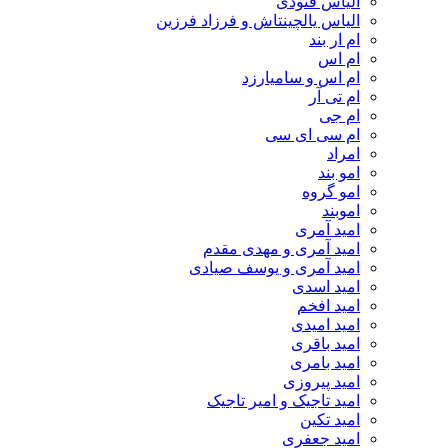
الیاس فنودی
الیاس یالچینتاش و فرزاد فرزین
ام‌ ار بند
ام اس
ام اس و سامیارزد
ام تی آر
ام جی
ام سی ای سی
امراد
امو بند
امو گروه
اموبند
امید آمری
امید آمری و مهدی مقدم
امید آمری و یوسف صیادی
امید اسدی
امید افخم
امید امیدی
امید باقری
امید بامری
امید پیروزی
امید تاجیک و امیر تاجیک
امید تکین
امید جعفری