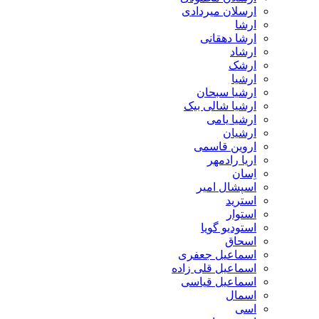
ارسلان میردادی
ارشا
ارشا دهقانی
ارشاد
ارشک
ارشیا
ارشیا سبحان
ارشیا شالی بیک
ارشیا یامی
ارشیان
اروین قاسمی
اریا رادمهر
اِسان
اسپشال امیر
استرید
استوار
استودیو گویا
اسحاق
اسماعیل جعفری
اسماعیل قلی زاده
اسماعیل قیاسی
اسمال
اسی