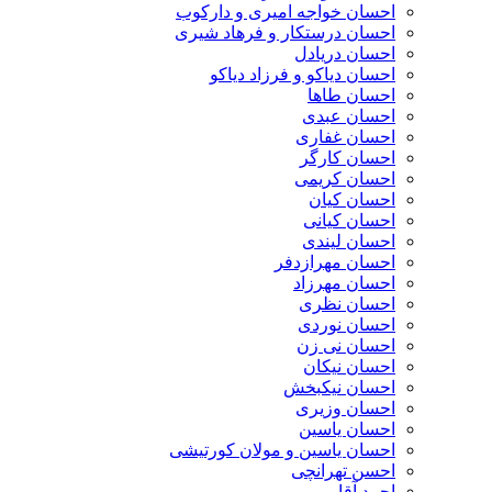
احسان خواجه امیری و دارکوب
احسان درستكار و فرهاد شيرى
احسان دریادل
احسان دیاکو و فرزاد دیاکو
احسان طاها
احسان عبدی
احسان غفاری
احسان کارگر
احسان کریمی
احسان کیان
احسان کیانی
احسان لیندی
احسان مهرازدفر
احسان مهرزاد
احسان نظری
احسان نوردی
احسان نی زن
احسان نیکان
احسان نیکبخش
احسان وزیری
احسان یاسین
احسان یاسین و مولان کورتیشی
احسن تهرانچی
احمد آقایی