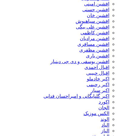
افشین امینی
افشین حسنی
افشین خان
افشین سیاهپوش
افشین علی بیگی
افشین کاظمی
افشین مرادیان
افشین مسافری
افشین مظفری
افشین یاری
افشین یوسفی و دی جی دینیار
اقبال احمدی
اقبال حبیبی
اکبر خادملو
اکبر رحیمی
اکبر سیار
اکبر گلپایگانی و امیراحسان فدایی
اکورد
الجان
الکس موزیک
الوند
الیاد
الیاز