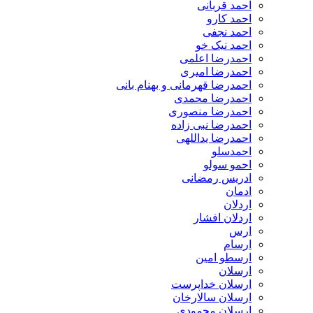
احمد قربانی
احمد کارو
احمد نجفی
احمد نیک خو
احمدرضا اعلمی
احمدرضا امیری
احمدرضا قهرمانی و بهنام بانی
احمدرضا محمدی
احمدرضا منصوری
احمدرضا نبی زاده
احمدرضا یداللهی
احمدسلو
احمو سولو
ادریس رمضانی
ادمان
اردلان
اردلان افشار
ارس
ارسام
ارسطو امین
ارسلان
ارسلان خداپرست
ارسلان سالارخان
ارسلان محمودی