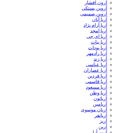
آرون افشار
آروین بستکی
آروین صمیمی
آریا آبان
آریا آرام نژاد
آریا امجد
آریا ای جی
آریا بیات
آریا پودات
آریا رادمهر
آریا زند
آریا عباسی
آریا عصاران
آریا فردین
آریا قاسمی
آریا مسعود
آریا وطن
آریاتون
آریامین
آریان موسوی
آریانفر
آریز
آرین
آرین آرا