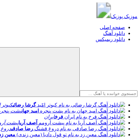
موزیک پوزیک
موزیک پوزیک
صفحه اصلی
دانلود آهنگ
دانلود ریمیکس
گرشا رضائی
کبوتر ا
امید جهان
پشت پنجره
فرخ
ایران
آصف آریا
پیشت آرو
رضا صادقی
دروغ 
معین زد