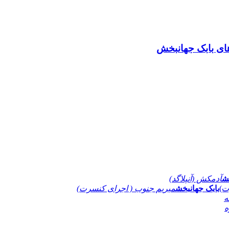
های بابک جهانبخش
ش
آدمکش (آنپلاگد)
بابک جهانبخش
میریم جنوب ( اجرای کنسرت)
ه
ه