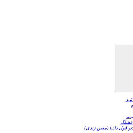
مّید
مم
قشنگ
تو قول دادیا (معین زندی)