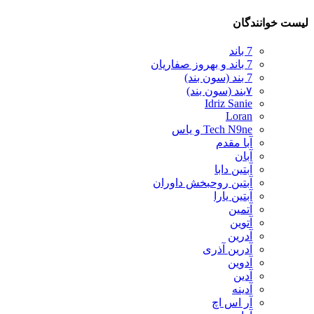
لیست خوانندگان
7 باند
7 باند و بهروز صفاریان
7 بند (سون بند)
۷بند (سون بند)
Idriz Sanie
Loran
Tech N9ne و یاس
آبا مقدم
آبان
آبتین دابا
آبتین روحبخش داوران
آبتین یارا
آتمین
آتوین
آدرین
آدرین آذری
آدوین
آدین
آدینه
آر اس اچ