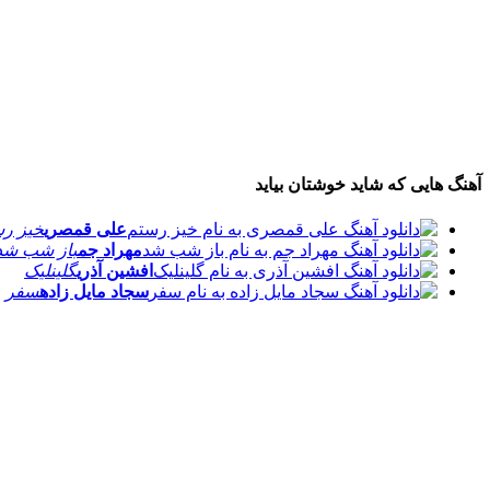
آهنگ هایی که شاید خوشتان بیاید
علی قمصری
خیز ر
مهراد جم
باز شب شد
افشین آذری
گلینلیک
سجاد مایل زاده
سفر