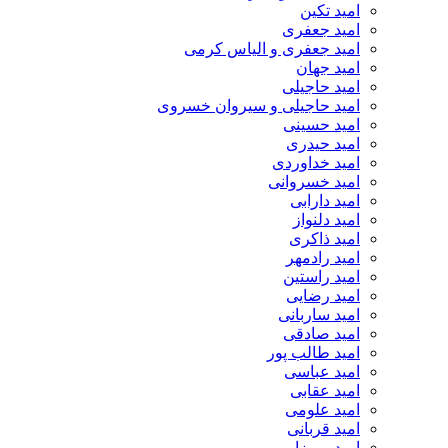
امید تکین
امید جعفری
امید جعفری و الیاس کرمی
امید جهان
امید حاجیلی
امید حاجیلی و سیروان خسروی
امید حسینی
امید حیدری
امید خداوردی
امید خسروانی
امید دارابی
امید دلنواز
امید ذاکری
امید رادمهر
امید راستین
امید رضایی
امید ساربانی
امید صادقی
امید طالب پور
امید عباسی
امید عقابی
امید علومی
امید قربانی
امید میرزایی