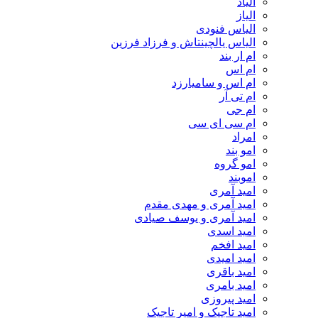
الیاد
الیاز
الیاس فنودی
الیاس یالچینتاش و فرزاد فرزین
ام‌ ار بند
ام اس
ام اس و سامیارزد
ام تی آر
ام جی
ام سی ای سی
امراد
امو بند
امو گروه
اموبند
امید آمری
امید آمری و مهدی مقدم
امید آمری و یوسف صیادی
امید اسدی
امید افخم
امید امیدی
امید باقری
امید بامری
امید پیروزی
امید تاجیک و امیر تاجیک