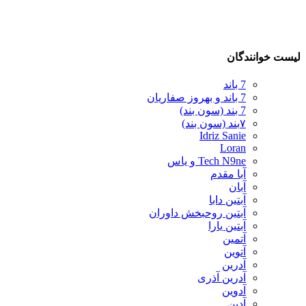
لیست خوانندگان
7 باند
7 باند و بهروز صفاریان
7 بند (سون بند)
۷بند (سون بند)
Idriz Sanie
Loran
Tech N9ne و یاس
آبا مقدم
آبان
آبتین دابا
آبتین روحبخش داوران
آبتین یارا
آتمین
آتوین
آدرین
آدرین آذری
آدوین
آدین