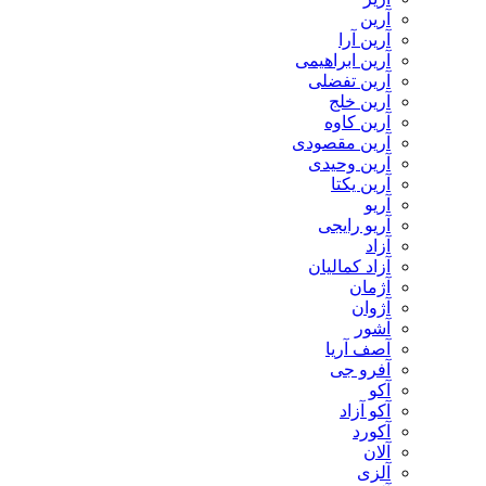
آرین
آرین آرا
آرین ابراهیمی
آرین تفضلی
آرین خلج
آرین کاوه
آرین مقصودی
آرین وحیدی
آرین یکتا
آریو
آریو رایجی
آزاد
آزاد کمالیان
آژمان
آژوان
آشور
آصف آریا
آفرو جی
آکو
آکو آزاد
آکورد
آلان
آلزی