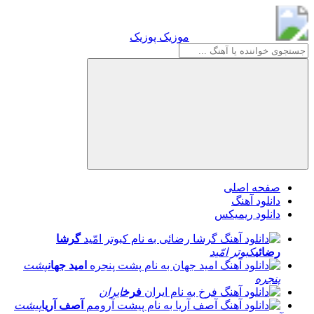
موزیک پوزیک
موزیک پوزیک
صفحه اصلی
دانلود آهنگ
دانلود ریمیکس
گرشا
رضائی
کبوتر امّید
امید جهان
پشت
پنجره
فرخ
ایران
آصف آریا
پیشت