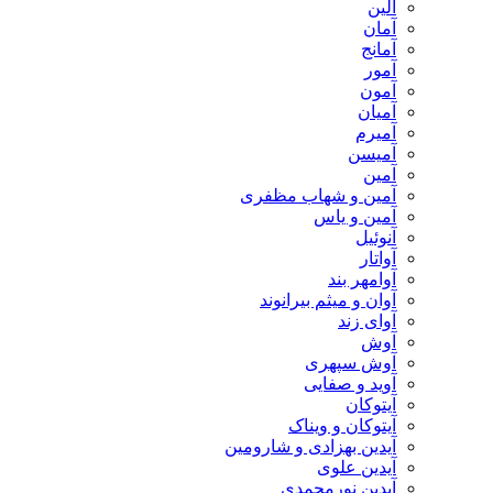
آلین
آمان
آمانج
آمور
آمون
آمیان
آمیرم
آمیسن
آمین
آمین و شهاب مظفری
آمین و یاس
آنوئیل
آواتار
آوامهر بند
آوان و میثم بیرانوند
آوای زند
آوش
آوش سپهری
آوید و صفایی
آیتوکان
آیتوکان و ویناک
آیدین بهزادی و شارومین
آیدین علوی
آیدین نورمحمدی