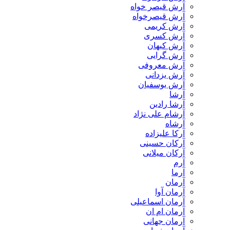
آرش قیصر خواه
آرش قیصرخواه
آرش کریمی
آرش کسری
آرش کیهان
آرش گرایی
آرش معروفی
آرش یزدانی
آرش یوسفیان
آرشا
آرشا رادین
آرشام علی نژاد
آرشاه
آرکا علیزاده
آرکان حسینی
آرکان میلانی
آرم
آرما
آرمان
آرمان آوا
آرمان اسماعیلی
آرمان ام ان
آرمان جهانی