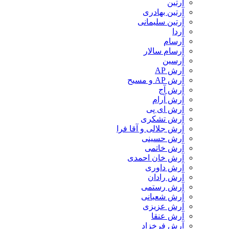
آرتین
آرتین بهادری
آرتین سلیمانی
آردا
آرسام
آرسام سالار
آرسین
آرش AP
آرش AP و مسیح
آرش آج
آرش آرام
آرش ای پی
آرش تشکری
آرش جلالی و آقا فرا
آرش حسینی
آرش خاتمی
آرش خان احمدی
آرش داوری
آرش رادان
آرش رستمى
آرش شعبانی
آرش عزیزی
آرش عنقا
آرش فرخزاد