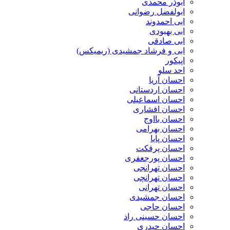
ابوذر محمدی
ابولفضل رضوانی
ابی احمدوند
ابی بهبودی
ابی صادقی
ابی و فرشاد جمشیدی (ریمیکس)
اپیکور
احد سلو
احسان آریا
احسان اردستانی
احسان اسماعیلی
احسان افشاری
احسان بااوج
احسان بهرامی
احسان پایا
احسان پرفکت
احسان پورجعفری
احسان تهرانجی
احسان تهرانچی
احسان تهرانی
احسان جمشیدی
احسان حاجی
احسان حسینی راد
احسان حیدری