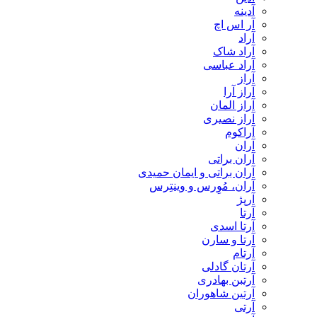
آدینه
آر اس اچ
آراد
آراد شاک
آراد عباسی
آراز
آراز آرا
آراز المان
آراز نصیری
آراکوم
آران
آران براتی
آران براتی و ایمان حمیدی
آران، مُوِرس و وینتِرس
آرپژ
آرتا
آرتا اسدی
آرتا و سارن
آرتام
آرتان گادلی
آرتبن بهادری
آرتين شاهوران
آرتی