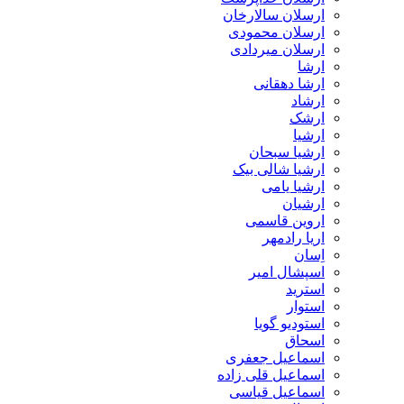
ارسلان سالارخان
ارسلان محمودی
ارسلان میردادی
ارشا
ارشا دهقانی
ارشاد
ارشک
ارشیا
ارشیا سبحان
ارشیا شالی بیک
ارشیا یامی
ارشیان
اروین قاسمی
اریا رادمهر
اِسان
اسپشال امیر
استرید
استوار
استودیو گویا
اسحاق
اسماعیل جعفری
اسماعیل قلی زاده
اسماعیل قیاسی