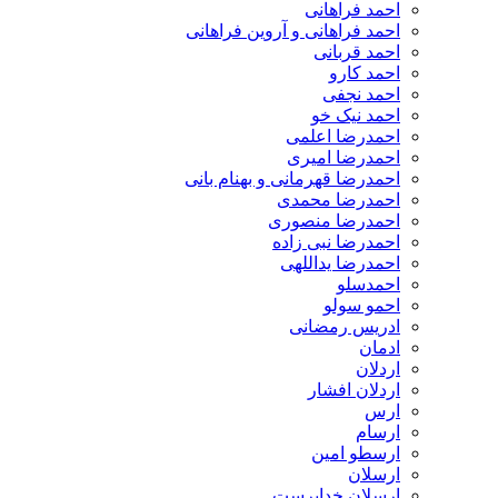
احمد فراهانی
احمد فراهانی و آروین فراهانی
احمد قربانی
احمد کارو
احمد نجفی
احمد نیک خو
احمدرضا اعلمی
احمدرضا امیری
احمدرضا قهرمانی و بهنام بانی
احمدرضا محمدی
احمدرضا منصوری
احمدرضا نبی زاده
احمدرضا یداللهی
احمدسلو
احمو سولو
ادریس رمضانی
ادمان
اردلان
اردلان افشار
ارس
ارسام
ارسطو امین
ارسلان
ارسلان خداپرست