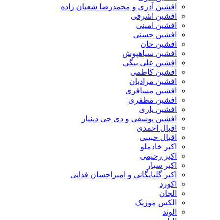
افشین آذری و محمدرضا شعبان زاده
افشین اشرفی
افشین امینی
افشین حسنی
افشین خان
افشین سیاهپوش
افشین علی بیگی
افشین کاظمی
افشین مرادیان
افشین مسافری
افشین مظفری
افشین یاری
افشین یوسفی و دی جی دینیار
اقبال احمدی
اقبال حبیبی
اکبر خادملو
اکبر رحیمی
اکبر سیار
اکبر گلپایگانی و امیراحسان فدایی
اکورد
الجان
الکس موزیک
الوند