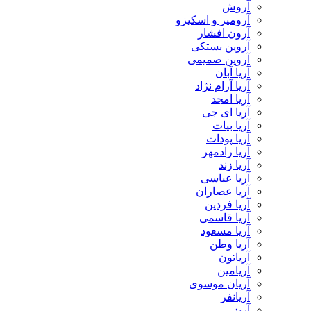
آروش
آرومیر و اسکیزو
آرون افشار
آروین بستکی
آروین صمیمی
آریا آبان
آریا آرام نژاد
آریا امجد
آریا ای جی
آریا بیات
آریا پودات
آریا رادمهر
آریا زند
آریا عباسی
آریا عصاران
آریا فردین
آریا قاسمی
آریا مسعود
آریا وطن
آریاتون
آریامین
آریان موسوی
آریانفر
آریز