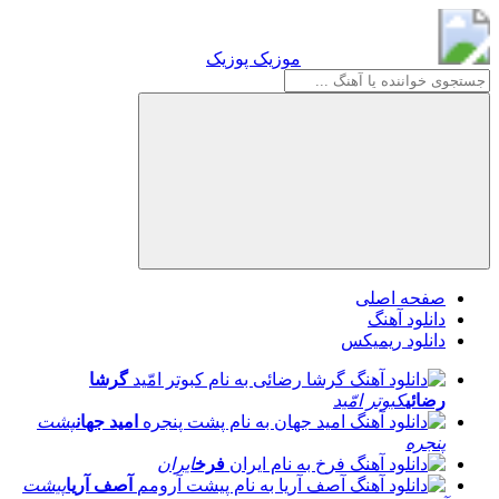
موزیک پوزیک
موزیک پوزیک
صفحه اصلی
دانلود آهنگ
دانلود ریمیکس
گرشا
رضائی
کبوتر امّید
امید جهان
پشت
پنجره
فرخ
ایران
آصف آریا
پیشت