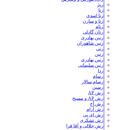
آرپژ
آرتا
آرتا اسدی
آرتا و سارن
آرتام
آرتان گادلی
آرتبن بهادری
آرتين شاهوران
آرتی
آرتین
آرتین بهادری
آرتین سلیمانی
آردا
آرسام
آرسام سالار
آرسین
آرش AP
آرش AP و مسیح
آرش آج
آرش آرام
آرش ای پی
آرش تشکری
آرش جلالی و آقا فرا