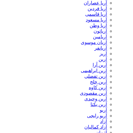
آریا عصاران
آریا فردین
آریا قاسمی
آریا مسعود
آریا وطن
آریاتون
آریامین
آریان موسوی
آریانفر
آریز
آرین
آرین آرا
آرین ابراهیمی
آرین تفضلی
آرین خلج
آرین کاوه
آرین مقصودی
آرین وحیدی
آرین یکتا
آریو
آریو رایجی
آزاد
آزاد کمالیان
آژمان