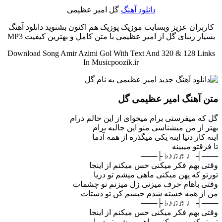
دانلود آهنگ
گل امیر عظیمی
کاربران عزیز وبسایت موزیک پوزیک هم اکنون بشنوید دانلود آهنگ
بسیار زیبای گل از امیر عظیمی با متن کامل و بهترین کیفیت MP3
Download Song Amir Azimi Gol With Text And 320 & 128 Links
In Musicpoozik.ir
متن آهنگ امیر عظیمی گل
گل که میفرستی برام میخوای از این حالم درام
بهتر از من میشناسی منو این جالبه برام
اینه کار دنیا اینه یکی میگذره از همه آدما
تا فرقتو میبینه
───┤ ♩♬♫♪♭ ├───
وقتی بهم فکر میکنی حس میکنم از اینجا
تورتو که پهن میکنی ماهی میشم تو دریا
وقتی باهام حرف میزنی زل میزنم تو چشمات
من از همه خسته شدم حبسم کن تو دستات
───┤ ♩♬♫♪♭ ├───
وقتی بهم فکر میکنی حس میکنم از اینجا
تورتو که پهن میکنی ماهی میشم تو دریا