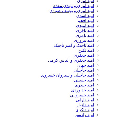
امید آمری
امید آمری و مهدی مقدم
امید آمری و یوسف صیادی
امید اسدی
امید افخم
امید امیدی
امید باقری
امید بامری
امید پیروزی
امید تاجیک و امیر تاجیک
امید تکین
امید جعفری
امید جعفری و الیاس کرمی
امید جهان
امید حاجیلی
امید حاجیلی و سیروان خسروی
امید حسینی
امید حیدری
امید خداوردی
امید خسروانی
امید دارابی
امید دلنواز
امید ذاکری
امید رادمهر