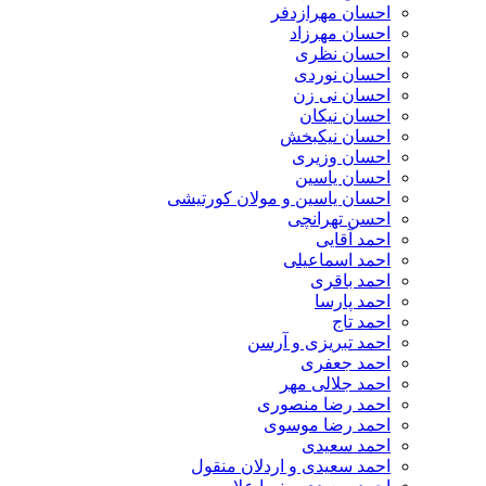
احسان مهرازدفر
احسان مهرزاد
احسان نظری
احسان نوردی
احسان نی زن
احسان نیکان
احسان نیکبخش
احسان وزیری
احسان یاسین
احسان یاسین و مولان کورتیشی
احسن تهرانچی
احمد آقایی
احمد اسماعیلی
احمد باقری
احمد پارسا
احمد تاج
احمد تبریزی و آرسن
احمد جعفری
احمد جلالی مهر
احمد رضا منصوری
احمد رضا موسوی
احمد سعیدی
احمد سعیدی و اردلان منقول