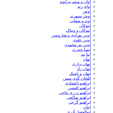
آوان و میثم بیرانوند
آوای زند
آوش
آوش سپهری
آوید و صفایی
آیتوکان
آیتوکان و ویناک
آیدین بهزادی و شارومین
آیدین علوی
آیدین نورمحمدی
آیسا حیدری
آینا بند
آیهان
آیهان بزازی
آیهان راد
آیهان و نامیک
ائلخان گوی سس
ابراهیم اعتمادی
ابراهیم افشین
ابراهیم درزی حاجی
ابراهیم صالحی
ابراهیم گرجی
ابنان
ابوالفضل آذری