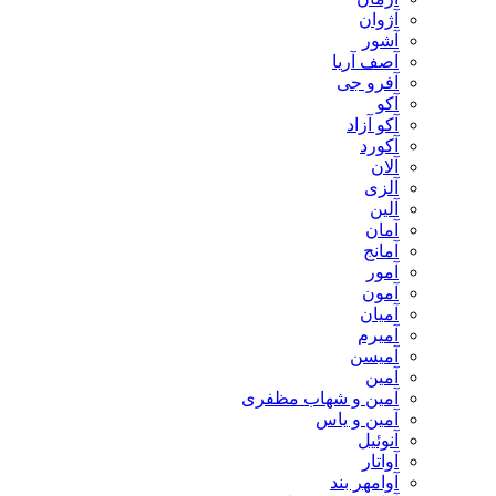
آژوان
آشور
آصف آریا
آفرو جی
آکو
آکو آزاد
آکورد
آلان
آلزی
آلین
آمان
آمانج
آمور
آمون
آمیان
آمیرم
آمیسن
آمین
آمین و شهاب مظفری
آمین و یاس
آنوئیل
آواتار
آوامهر بند