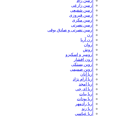
آرمین رام
آرمین زارعی
آرمین شفیعی
آرمین فیروزی
آرمین مکری
آرمین نصرتی
آرمین نصرتی و صادق بوقی
آرن
آرن آریا
آروان
آروش
آرومیر و اسکیزو
آرون افشار
آروین بستکی
آروین صمیمی
آریا آبان
آریا آرام نژاد
آریا امجد
آریا ای جی
آریا بیات
آریا پودات
آریا رادمهر
آریا زند
آریا عباسی