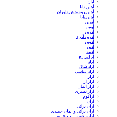
آبان
آبتین دابا
آبتین روحبخش داوران
آبتین یارا
آتمین
آتوین
آدرین
آدرین آذری
آدوین
آدین
آدینه
آر اس اچ
آراد
آراد شاک
آراد عباسی
آراز
آراز آرا
آراز المان
آراز نصیری
آراکوم
آران
آران براتی
آران براتی و ایمان حمیدی
آران، مُوِرس و وینتِرس