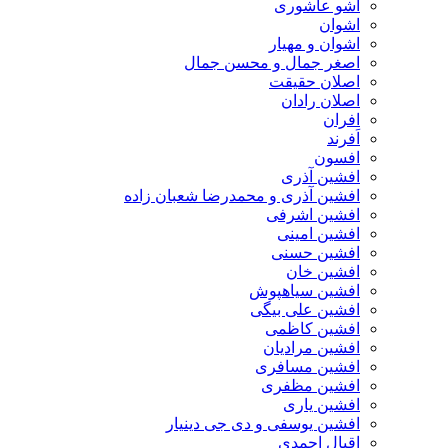
اشو عاشوری
اشوان
اشوان و مهیار
اصغر جمال و محسن جمال
اصلان حقیقت
اصلان رادان
افران
اَفرند
افسون
افشین آذری
افشین آذری و محمدرضا شعبان زاده
افشین اشرفی
افشین امینی
افشین حسنی
افشین خان
افشین سیاهپوش
افشین علی بیگی
افشین کاظمی
افشین مرادیان
افشین مسافری
افشین مظفری
افشین یاری
افشین یوسفی و دی جی دینیار
اقبال احمدی