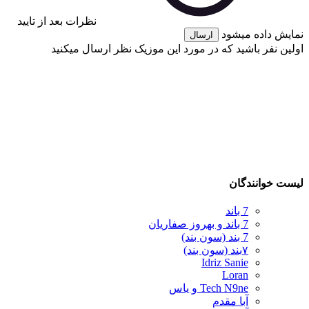
نظرات بعد از تایید
نمایش داده میشود
ارسال
اولین نفر باشید که در مورد این موزیک نظر ارسال میکنید
لیست خوانندگان
7 باند
7 باند و بهروز صفاریان
7 بند (سون بند)
۷بند (سون بند)
Idriz Sanie
Loran
Tech N9ne و یاس
آبا مقدم