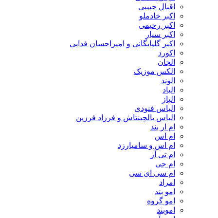
اقبال حبیبی
اکبر خادملو
اکبر رحیمی
اکبر سیار
اکبر گلپایگانی و امیراحسان فدایی
اکورد
الجان
الکس موزیک
الوند
الیاد
الیاز
الیاس فنودی
الیاس یالچینتاش و فرزاد فرزین
ام‌ ار بند
ام اس
ام اس و سامیارزد
ام تی آر
ام جی
ام سی ای سی
امراد
امو بند
امو گروه
اموبند