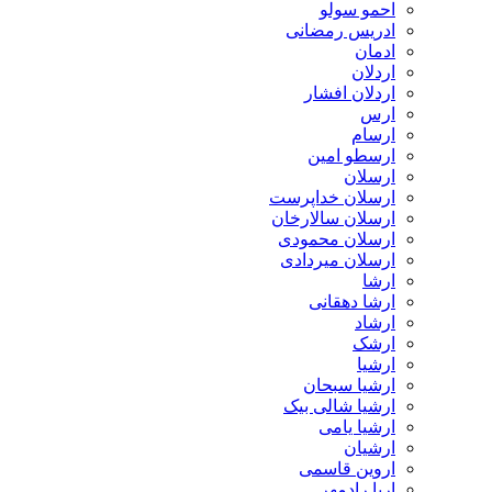
احمو سولو
ادریس رمضانی
ادمان
اردلان
اردلان افشار
ارس
ارسام
ارسطو امین
ارسلان
ارسلان خداپرست
ارسلان سالارخان
ارسلان محمودی
ارسلان میردادی
ارشا
ارشا دهقانی
ارشاد
ارشک
ارشیا
ارشیا سبحان
ارشیا شالی بیک
ارشیا یامی
ارشیان
اروین قاسمی
اریا رادمهر