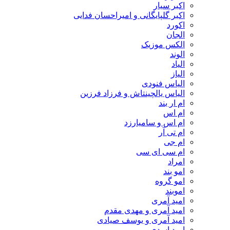
اکبر سیار
اکبر گلپایگانی و امیراحسان فدایی
اکورد
الجان
الکس موزیک
الوند
الیاد
الیاز
الیاس فنودی
الیاس یالچینتاش و فرزاد فرزین
ام‌ ار بند
ام اس
ام اس و سامیارزد
ام تی آر
ام جی
ام سی ای سی
امراد
امو بند
امو گروه
اموبند
امید آمری
امید آمری و مهدی مقدم
امید آمری و یوسف صیادی
امید اسدی