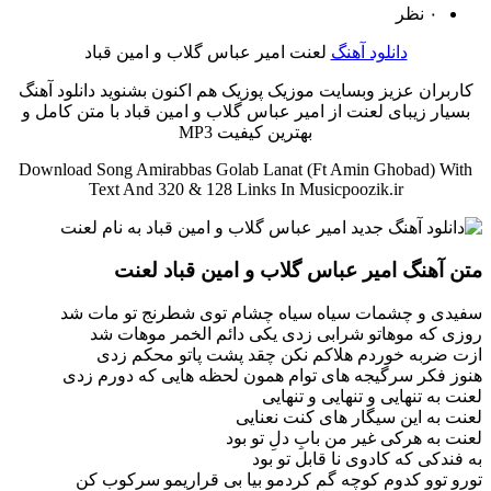
۰ نظر
دانلود آهنگ
لعنت امیر عباس گلاب و امین قباد
کاربران عزیز وبسایت موزیک پوزیک هم اکنون بشنوید دانلود آهنگ
بسیار زیبای لعنت از امیر عباس گلاب و امین قباد با متن کامل و
بهترین کیفیت MP3
Download Song Amirabbas Golab Lanat (Ft Amin Ghobad) With
Text And 320 & 128 Links In Musicpoozik.ir
متن آهنگ امیر عباس گلاب و امین قباد لعنت
سفیدی و چشمات سیاه سیاه چشام توی شطرنج تو مات شد
روزی که موهاتو شرابی زدی یکی دائم الخمر موهات شد
ازت ضربه خوردم هلاکم نکن چقد پشت پاتو محکم زدی
هنوز فکر سرگیجه های توام همون لحظه هایی که دورم زدی
لعنت به تنهایی و تنهایی و تنهایی
لعنت به این سیگار های کنت نعنایی
لعنت به هرکی غیر من بابِ دلِ تو بود
به فندکی که کادوی نا قابل تو بود
تورو توو کدوم کوچه گم کردمو بیا بی قراریمو سرکوب کن