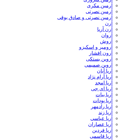
آرمین مکری
آرمین نصرتی
آرمین نصرتی و صادق بوقی
آرن
آرن آریا
آروان
آروش
آرومیر و اسکیزو
آرون افشار
آروین بستکی
آروین صمیمی
آریا آبان
آریا آرام نژاد
آریا امجد
آریا ای جی
آریا بیات
آریا پودات
آریا رادمهر
آریا زند
آریا عباسی
آریا عصاران
آریا فردین
آریا قاسمی