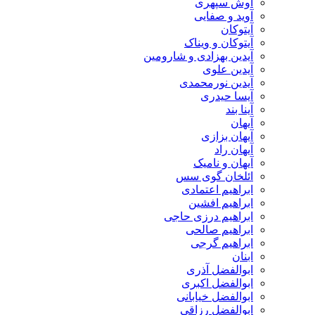
آوش سپهری
آوید و صفایی
آیتوکان
آیتوکان و ویناک
آیدین بهزادی و شارومین
آیدین علوی
آیدین نورمحمدی
آیسا حیدری
آینا بند
آیهان
آیهان بزازی
آیهان راد
آیهان و نامیک
ائلخان گوی سس
ابراهیم اعتمادی
ابراهیم افشین
ابراهیم درزی حاجی
ابراهیم صالحی
ابراهیم گرجی
ابنان
ابوالفضل آذری
ابوالفضل اکبری
ابوالفضل خیابانی
ابوالفضل رزاقی