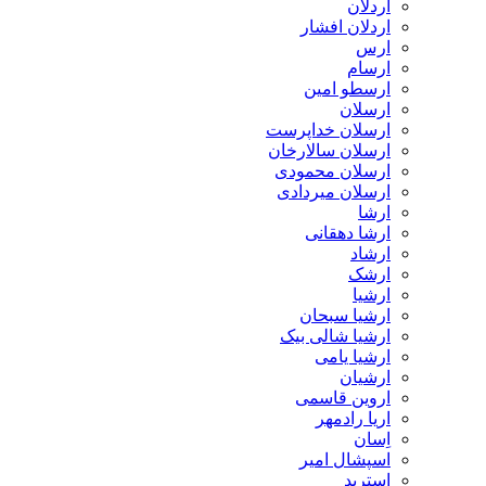
اردلان
اردلان افشار
ارس
ارسام
ارسطو امین
ارسلان
ارسلان خداپرست
ارسلان سالارخان
ارسلان محمودی
ارسلان میردادی
ارشا
ارشا دهقانی
ارشاد
ارشک
ارشیا
ارشیا سبحان
ارشیا شالی بیک
ارشیا یامی
ارشیان
اروین قاسمی
اریا رادمهر
اِسان
اسپشال امیر
استرید