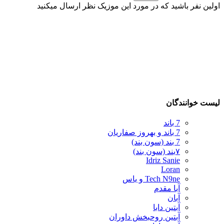
اولین نفر باشید که در مورد این موزیک نظر ارسال میکنید
لیست خوانندگان
7 باند
7 باند و بهروز صفاریان
7 بند (سون بند)
۷بند (سون بند)
Idriz Sanie
Loran
Tech N9ne و یاس
آبا مقدم
آبان
آبتین دابا
آبتین روحبخش داوران