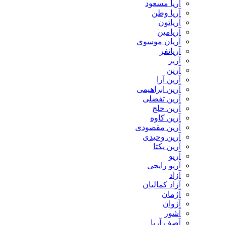
آریا مسعود
آریا وطن
آریاتون
آریامین
آریان موسوی
آریانفر
آریز
آرین
آرین آرا
آرین ابراهیمی
آرین تفضلی
آرین خلج
آرین کاوه
آرین مقصودی
آرین وحیدی
آرین یکتا
آریو
آریو رایجی
آزاد
آزاد کمالیان
آژمان
آژوان
آشور
آصف آریا