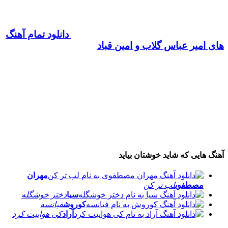
دانلود تمام آهنگ
های امیر عباس گلاب و امین قباد
آهنگ هایی که شاید خوشتان بیاید
مهران
مصطفوی
لب تر کن
سیا
دختر خوشگله
کوروش
فیانسه
آراد
کی هواییت کرد