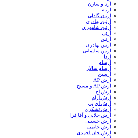
آرتا و سارن
آرتام
آرتان گادلی
آرتبن بهادری
آرتين شاهوران
آرتی
آرتین
آرتین بهادری
آرتین سلیمانی
آردا
آرسام
آرسام سالار
آرسین
آرش AP
آرش AP و مسیح
آرش آج
آرش آرام
آرش ای پی
آرش تشکری
آرش جلالی و آقا فرا
آرش حسینی
آرش خاتمی
آرش خان احمدی