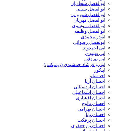
ابوالفضل سجادیان
ابوالفضل سیفی
ابوالفضل شیروانی
ابوالفضل مهربان
ابوالفضل موسوی
ابوالفضل وظیفه
ابوذر محمدی
ابولفضل رضوانی
ابی احمدوند
ابی بهبودی
ابی صادقی
ابی و فرشاد جمشیدی (ریمیکس)
اپیکور
احد سلو
احسان آریا
احسان اردستانی
احسان اسماعیلی
احسان افشاری
احسان بااوج
احسان بهرامی
احسان پایا
احسان پرفکت
احسان پورجعفری