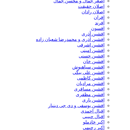
اصغر جمال و محسن جمال
اصلان حقیقت
اصلان رادان
افران
اَفرند
افسون
افشین آذری
افشین آذری و محمدرضا شعبان زاده
افشین اشرفی
افشین امینی
افشین حسنی
افشین خان
افشین سیاهپوش
افشین علی بیگی
افشین کاظمی
افشین مرادیان
افشین مسافری
افشین مظفری
افشین یاری
افشین یوسفی و دی جی دینیار
اقبال احمدی
اقبال حبیبی
اکبر خادملو
اکبر رحیمی