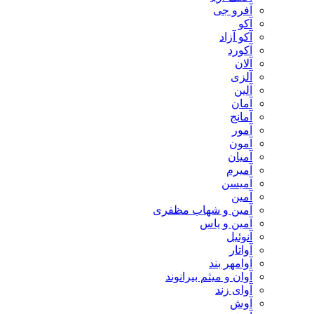
آفرو جی
آکو
آکو آزاد
آکورد
آلان
آلزی
آلین
آمان
آمانج
آمور
آمون
آمیان
آمیرم
آمیسن
آمین
آمین و شهاب مظفری
آمین و یاس
آنوئیل
آواتار
آوامهر بند
آوان و میثم بیرانوند
آوای زند
آوش