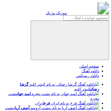
موزیک پوزیک
موزیک پوزیک
صفحه اصلی
دانلود آهنگ
دانلود ریمیکس
گرشا
رضائی
کبوتر امّید
امید جهان
پشت
پنجره
فرخ
ایران
آصف آریا
پیشت