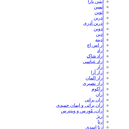
آبتین یارا
آتمین
آتوین
آدرین
آدرین آذری
آدوین
آدین
آدینه
آر اس اچ
آراد
آراد شاک
آراد عباسی
آراز
آراز آرا
آراز المان
آراز نصیری
آراکوم
آران
آران براتی
آران براتی و ایمان حمیدی
آران، مُوِرس و وینتِرس
آرپژ
آرتا
آرتا اسدی