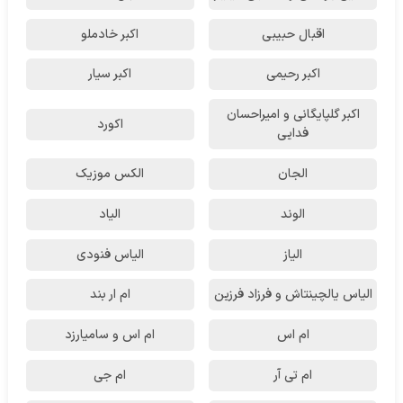
اقبال حبیبی
اکبر خادملو
اکبر رحیمی
اکبر سیار
اکبر گلپایگانی و امیراحسان
اکورد
فدایی
الجان
الکس موزیک
الوند
الیاد
الیاز
الیاس فنودی
الیاس یالچینتاش و فرزاد فرزین
ام‌ ار بند
ام اس
ام اس و سامیارزد
ام تی آر
ام جی