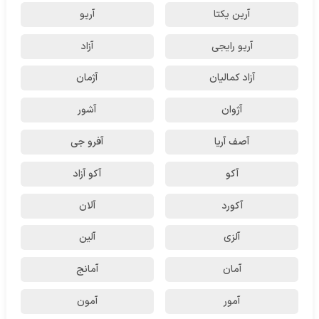
آرین یکتا
آریو
آریو رایجی
آزاد
آزاد کمالیان
آژمان
آژوان
آشور
آصف آریا
آفرو جی
آکو
آکو آزاد
آکورد
آلان
آلزی
آلین
آمان
آمانج
آمور
آمون