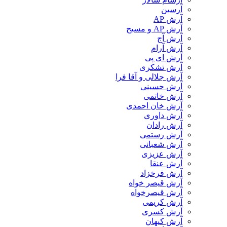
آرسین
آرش AP
آرش AP و مسیح
آرش آج
آرش آرام
آرش ای پی
آرش تشکری
آرش جلالی و آقا فرا
آرش حسینی
آرش خاتمی
آرش خان احمدی
آرش داوری
آرش رادان
آرش رستمى
آرش شعبانی
آرش عزیزی
آرش عنقا
آرش فرخزاد
آرش قیصر خواه
آرش قیصرخواه
آرش کریمی
آرش کسری
آرش کیهان