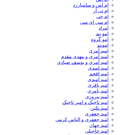
ام اس و سامیارزد
ام تی آر
ام جی
ام سی ای سی
امراد
امو بند
امو گروه
اموبند
امید آمری
امید آمری و مهدی مقدم
امید آمری و یوسف صیادی
امید اسدی
امید افخم
امید امیدی
امید باقری
امید بامری
امید پیروزی
امید تاجیک و امیر تاجیک
امید تکین
امید جعفری
امید جعفری و الیاس کرمی
امید جهان
امید حاجیلی