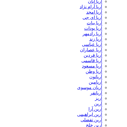
آریا آبان
آریا آرام نژاد
آریا امجد
آریا ای جی
آریا بیات
آریا پودات
آریا رادمهر
آریا زند
آریا عباسی
آریا عصاران
آریا فردین
آریا قاسمی
آریا مسعود
آریا وطن
آریاتون
آریامین
آریان موسوی
آریانفر
آریز
آرین
آرین آرا
آرین ابراهیمی
آرین تفضلی
آرین خلج