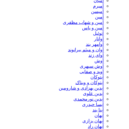
آمیان
آمیرم
آمیسن
آمین
آمین و شهاب مظفری
آمین و یاس
آنوئیل
آواتار
آوامهر بند
آوان و میثم بیرانوند
آوای زند
آوش
آوش سپهری
آوید و صفایی
آیتوکان
آیتوکان و ویناک
آیدین بهزادی و شارومین
آیدین علوی
آیدین نورمحمدی
آیسا حیدری
آینا بند
آیهان
آیهان بزازی
آیهان راد