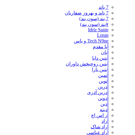
7 باند
7 باند و بهروز صفاریان
7 بند (سون بند)
۷بند (سون بند)
Idriz Sanie
Loran
Tech N9ne و یاس
آبا مقدم
آبان
آبتین دابا
آبتین روحبخش داوران
آبتین یارا
آتمین
آتوین
آدرین
آدرین آذری
آدوین
آدین
آدینه
آر اس اچ
آراد
آراد شاک
آراد عباسی