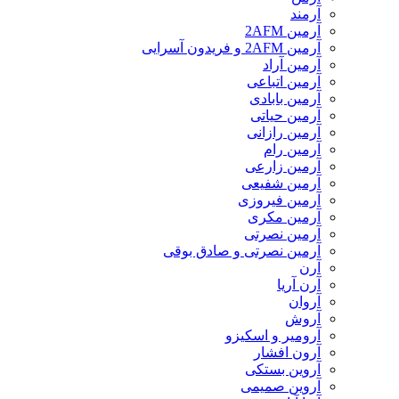
آرمند
آرمین 2AFM
آرمین 2AFM و فریدون آسرایی
آرمین آراد
آرمین اتباعی
آرمین بابادی
آرمین حیاتی
آرمین رازانی
آرمین رام
آرمین زارعی
آرمین شفیعی
آرمین فیروزی
آرمین مکری
آرمین نصرتی
آرمین نصرتی و صادق بوقی
آرن
آرن آریا
آروان
آروش
آرومیر و اسکیزو
آرون افشار
آروین بستکی
آروین صمیمی