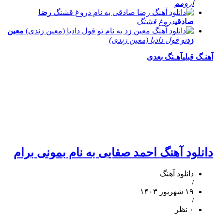
آرومم
رضا
صادقی
دروغ قشنگ
معین
زد
تو قول دادیا (معین زندی)
آهنـگ قبلی
آهـنگ بعدی
دانلود آهنگ احمد صفایی به نام بمونی برام
دانلود آهنگ
/
۱۹ شهریور ۱۴۰۳
/
۰ نظر