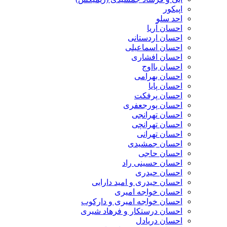
اپیکور
احد سلو
احسان آریا
احسان اردستانی
احسان اسماعیلی
احسان افشاری
احسان بااوج
احسان بهرامی
احسان پایا
احسان پرفکت
احسان پورجعفری
احسان تهرانجی
احسان تهرانچی
احسان تهرانی
احسان جمشیدی
احسان حاجی
احسان حسینی راد
احسان حیدری
احسان حیدری و امید دارابی
احسان خواجه امیری
احسان خواجه امیری و دارکوب
احسان درستكار و فرهاد شيرى
احسان دریادل