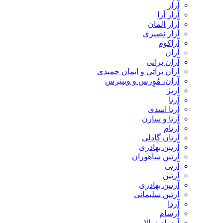
آراز
آراز آرا
آراز المان
آراز نصیری
آراکوم
آران
آران براتی
آران براتی و ایمان حمیدی
آران، مُوِرس و وینتِرس
آرپژ
آرتا
آرتا اسدی
آرتا و سارن
آرتام
آرتان گادلی
آرتبن بهادری
آرتين شاهوران
آرتی
آرتین
آرتین بهادری
آرتین سلیمانی
آردا
آرسام
آرسام سالار