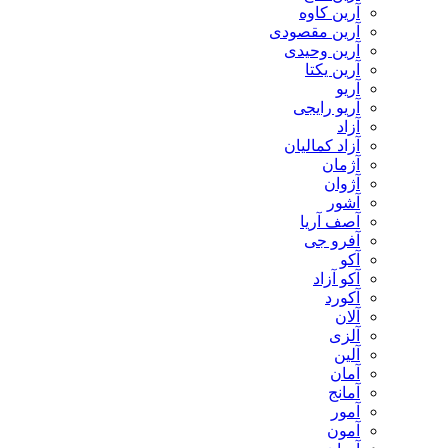
آرین کاوه
آرین مقصودی
آرین وحیدی
آرین یکتا
آریو
آریو رایجی
آزاد
آزاد کمالیان
آژمان
آژوان
آشور
آصف آریا
آفرو جی
آکو
آکو آزاد
آکورد
آلان
آلزی
آلین
آمان
آمانج
آمور
آمون