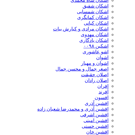
اشکان شاه محمدی
اشکان شفیق
اشکان شمسایی
اشکان‌ کمانگری
اشکان کیانی
اشکان مرادی و کیارش بیات
اشکان مهدوی
اشکان یادگاری
اشکین ۰۰۹۸
اشو عاشوری
اشوان
اشوان و مهیار
اصغر جمال و محسن جمال
اصلان حقیقت
اصلان رادان
افران
اَفرند
افسون
افشین آذری
افشین آذری و محمدرضا شعبان زاده
افشین اشرفی
افشین امینی
افشین حسنی
افشین خان