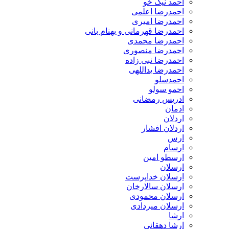
احمد نیک خو
احمدرضا اعلمی
احمدرضا امیری
احمدرضا قهرمانی و بهنام بانی
احمدرضا محمدی
احمدرضا منصوری
احمدرضا نبی زاده
احمدرضا یداللهی
احمدسلو
احمو سولو
ادریس رمضانی
ادمان
اردلان
اردلان افشار
ارس
ارسام
ارسطو امین
ارسلان
ارسلان خداپرست
ارسلان سالارخان
ارسلان محمودی
ارسلان میردادی
ارشا
ارشا دهقانی