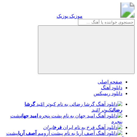
موزیک پوزیک
موزیک پوزیک
صفحه اصلی
دانلود آهنگ
دانلود ریمیکس
گرشا
رضائی
کبوتر امّید
امید جهان
پشت
پنجره
فرخ
ایران
آصف آریا
پیشت