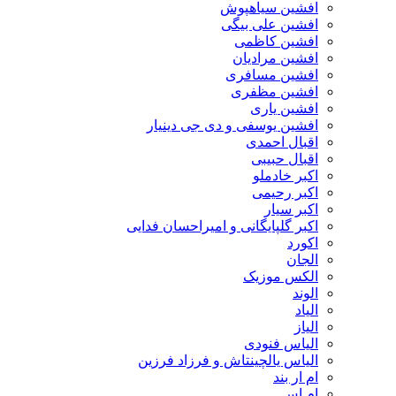
افشین سیاهپوش
افشین علی بیگی
افشین کاظمی
افشین مرادیان
افشین مسافری
افشین مظفری
افشین یاری
افشین یوسفی و دی جی دینیار
اقبال احمدی
اقبال حبیبی
اکبر خادملو
اکبر رحیمی
اکبر سیار
اکبر گلپایگانی و امیراحسان فدایی
اکورد
الجان
الکس موزیک
الوند
الیاد
الیاز
الیاس فنودی
الیاس یالچینتاش و فرزاد فرزین
ام‌ ار بند
ام اس