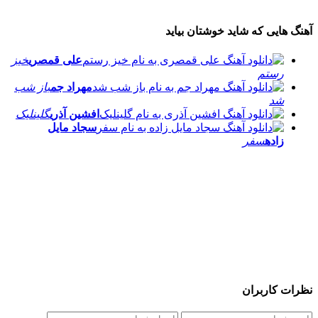
آهنگ هایی که شاید خوشتان بیاید
علی قمصری
خیز
رستم
مهراد جم
باز شب
شد
افشین آذری
گلینلیک
سجاد مایل
زاده
سفر
نظرات کاربران