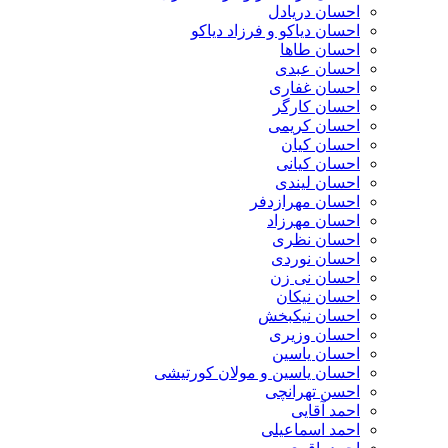
احسان دریادل
احسان دیاکو و فرزاد دیاکو
احسان طاها
احسان عبدی
احسان غفاری
احسان کارگر
احسان کریمی
احسان کیان
احسان کیانی
احسان لیندی
احسان مهرازدفر
احسان مهرزاد
احسان نظری
احسان نوردی
احسان نی زن
احسان نیکان
احسان نیکبخش
احسان وزیری
احسان یاسین
احسان یاسین و مولان کورتیشی
احسن تهرانچی
احمد آقایی
احمد اسماعیلی