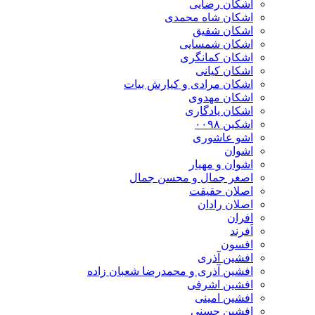
اشکان رضایی
اشکان شاه محمدی
اشکان شفیق
اشکان شمسایی
اشکان‌ کمانگری
اشکان کیانی
اشکان مرادی و کیارش بیات
اشکان مهدوی
اشکان یادگاری
اشکین ۰۰۹۸
اشو عاشوری
اشوان
اشوان و مهیار
اصغر جمال و محسن جمال
اصلان حقیقت
اصلان رادان
افران
اَفرند
افسون
افشین آذری
افشین آذری و محمدرضا شعبان زاده
افشین اشرفی
افشین امینی
افشین حسنی