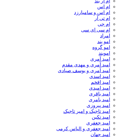
ام‌ ار بند
ام اس
ام اس و سامیارزد
ام تی آر
ام جی
ام سی ای سی
امراد
امو بند
امو گروه
اموبند
امید آمری
امید آمری و مهدی مقدم
امید آمری و یوسف صیادی
امید اسدی
امید افخم
امید امیدی
امید باقری
امید بامری
امید پیروزی
امید تاجیک و امیر تاجیک
امید تکین
امید جعفری
امید جعفری و الیاس کرمی
امید جهان