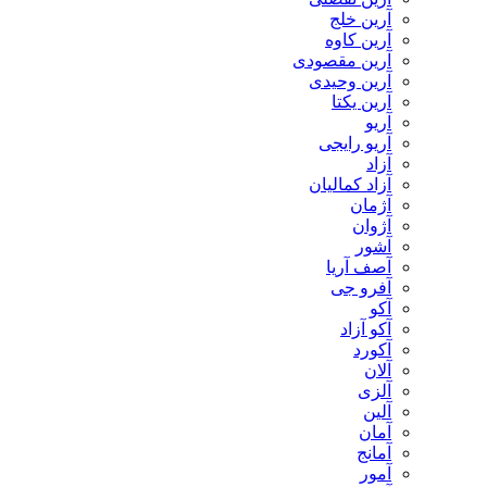
آرین خلج
آرین کاوه
آرین مقصودی
آرین وحیدی
آرین یکتا
آریو
آریو رایجی
آزاد
آزاد کمالیان
آژمان
آژوان
آشور
آصف آریا
آفرو جی
آکو
آکو آزاد
آکورد
آلان
آلزی
آلین
آمان
آمانج
آمور