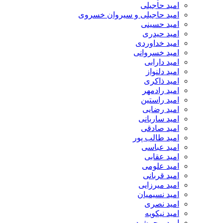
امید حاجیلی
امید حاجیلی و سیروان خسروی
امید حسینی
امید حیدری
امید خداوردی
امید خسروانی
امید دارابی
امید دلنواز
امید ذاکری
امید رادمهر
امید راستین
امید رضایی
امید ساربانی
امید صادقی
امید طالب پور
امید عباسی
امید عقابی
امید علومی
امید قربانی
امید میرزایی
امید نسیمیان
امید نصری
امید نیکویه
امید و جمشید