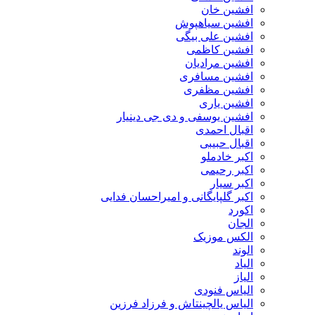
افشین خان
افشین سیاهپوش
افشین علی بیگی
افشین کاظمی
افشین مرادیان
افشین مسافری
افشین مظفری
افشین یاری
افشین یوسفی و دی جی دینیار
اقبال احمدی
اقبال حبیبی
اکبر خادملو
اکبر رحیمی
اکبر سیار
اکبر گلپایگانی و امیراحسان فدایی
اکورد
الجان
الکس موزیک
الوند
الیاد
الیاز
الیاس فنودی
الیاس یالچینتاش و فرزاد فرزین