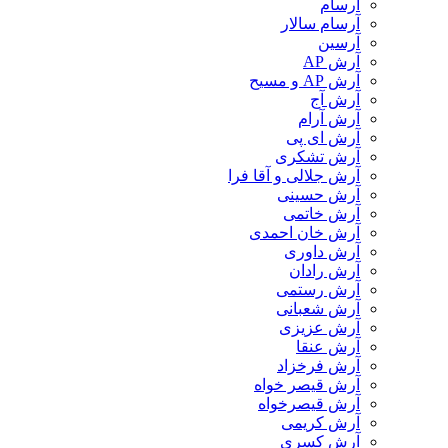
آرسام
آرسام سالار
آرسین
آرش AP
آرش AP و مسیح
آرش آج
آرش آرام
آرش ای پی
آرش تشکری
آرش جلالی و آقا فرا
آرش حسینی
آرش خاتمی
آرش خان احمدی
آرش داوری
آرش رادان
آرش رستمى
آرش شعبانی
آرش عزیزی
آرش عنقا
آرش فرخزاد
آرش قیصر خواه
آرش قیصرخواه
آرش کریمی
آرش کسری