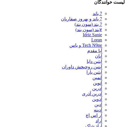
لیست خوانندگان
7 باند
7 باند و بهروز صفاریان
7 بند (سون بند)
۷بند (سون بند)
Idriz Sanie
Loran
Tech N9ne و یاس
آبا مقدم
آبان
آبتین دابا
آبتین روحبخش داوران
آبتین یارا
آتمین
آتوین
آدرین
آدرین آذری
آدوین
آدین
آدینه
آر اس اچ
آراد
آراد شاک