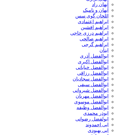
آیهان راد
آیهان و نامیک
ائلخان گوی سس
ابراهیم اعتمادی
ابراهیم افشین
ابراهیم درزی حاجی
ابراهیم صالحی
ابراهیم گرجی
ابنان
ابوالفضل آذری
ابوالفضل اکبری
ابوالفضل خیابانی
ابوالفضل رزاقی
ابوالفضل سجادیان
ابوالفضل سیفی
ابوالفضل شیروانی
ابوالفضل مهربان
ابوالفضل موسوی
ابوالفضل وظیفه
ابوذر محمدی
ابولفضل رضوانی
ابی احمدوند
ابی بهبودی