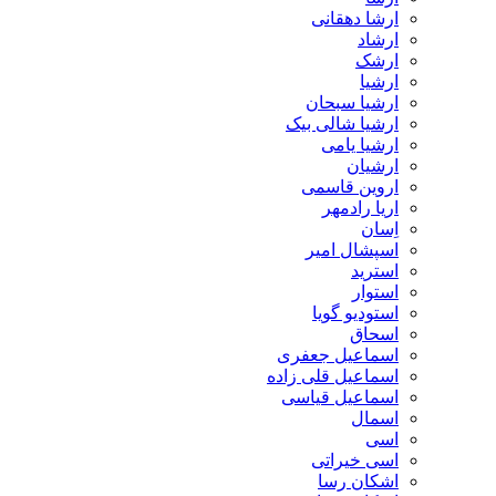
ارشا دهقانی
ارشاد
ارشک
ارشیا
ارشیا سبحان
ارشیا شالی بیک
ارشیا یامی
ارشیان
اروین قاسمی
اریا رادمهر
اِسان
اسپشال امیر
استرید
استوار
استودیو گویا
اسحاق
اسماعیل جعفری
اسماعیل قلی زاده
اسماعیل قیاسی
اسمال
اسی
اسی خیراتی
اشکان رسا