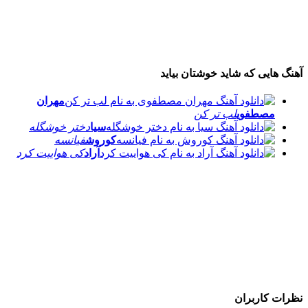
آهنگ هایی که شاید خوشتان بیاید
مهران
مصطفوی
لب تر کن
سیا
دختر خوشگله
کوروش
فیانسه
آراد
کی هواییت کرد
نظرات کاربران