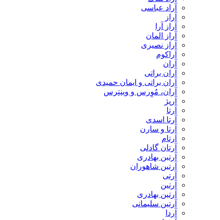
آراد عباسی
آراز
آراز آرا
آراز المان
آراز نصیری
آراکوم
آران
آران براتی
آران براتی و ایمان حمیدی
آران، مُوِرس و وینتِرس
آرپژ
آرتا
آرتا اسدی
آرتا و سارن
آرتام
آرتان گادلی
آرتبن بهادری
آرتين شاهوران
آرتی
آرتین
آرتین بهادری
آرتین سلیمانی
آردا