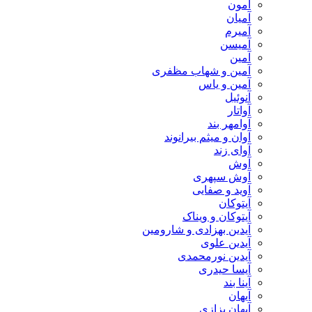
آمون
آمیان
آمیرم
آمیسن
آمین
آمین و شهاب مظفری
آمین و یاس
آنوئیل
آواتار
آوامهر بند
آوان و میثم بیرانوند
آوای زند
آوش
آوش سپهری
آوید و صفایی
آیتوکان
آیتوکان و ویناک
آیدین بهزادی و شارومین
آیدین علوی
آیدین نورمحمدی
آیسا حیدری
آینا بند
آیهان
آیهان بزازی