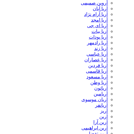
آروین صمیمی
آریا آبان
آریا آرام نژاد
آریا امجد
آریا ای جی
آریا بیات
آریا پودات
آریا رادمهر
آریا زند
آریا عباسی
آریا عصاران
آریا فردین
آریا قاسمی
آریا مسعود
آریا وطن
آریاتون
آریامین
آریان موسوی
آریانفر
آریز
آرین
آرین آرا
آرین ابراهیمی
آرین تفضلی