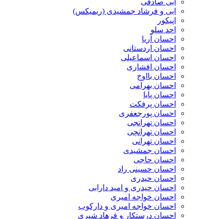
ابی صادقی
ابی و فرشاد جمشیدی (ریمیکس)
اپیکور
احد سلو
احسان آریا
احسان اردستانی
احسان اسماعیلی
احسان افشاری
احسان بااوج
احسان بهرامی
احسان پایا
احسان پرفکت
احسان پورجعفری
احسان تهرانجی
احسان تهرانچی
احسان تهرانی
احسان جمشیدی
احسان حاجی
احسان حسینی راد
احسان حیدری
احسان حیدری و امید دارابی
احسان خواجه امیری
احسان خواجه امیری و دارکوب
احسان درستكار و فرهاد شيرى