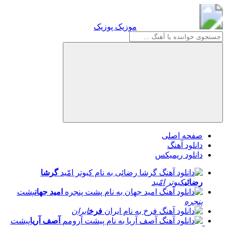
موزیک پوزیک
موزیک پوزیک
صفحه اصلی
دانلود آهنگ
دانلود ریمیکس
گرشا
رضائی
کبوتر امّید
امید جهان
پشت
پنجره
فرخ
ایران
آصف آریا
پیشت