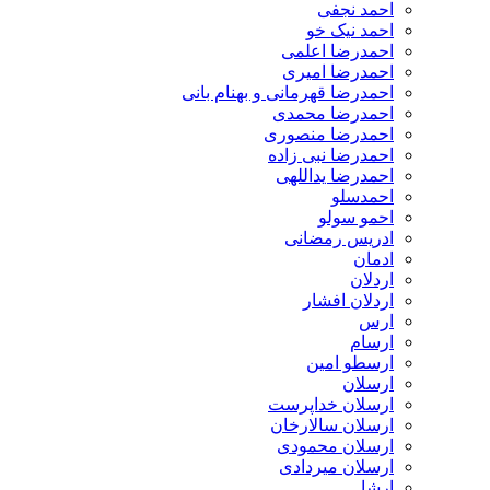
احمد نجفی
احمد نیک خو
احمدرضا اعلمی
احمدرضا امیری
احمدرضا قهرمانی و بهنام بانی
احمدرضا محمدی
احمدرضا منصوری
احمدرضا نبی زاده
احمدرضا یداللهی
احمدسلو
احمو سولو
ادریس رمضانی
ادمان
اردلان
اردلان افشار
ارس
ارسام
ارسطو امین
ارسلان
ارسلان خداپرست
ارسلان سالارخان
ارسلان محمودی
ارسلان میردادی
ارشا