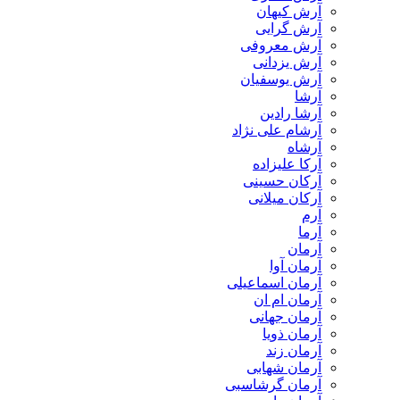
آرش کیهان
آرش گرایی
آرش معروفی
آرش یزدانی
آرش یوسفیان
آرشا
آرشا رادین
آرشام علی نژاد
آرشاه
آرکا علیزاده
آرکان حسینی
آرکان میلانی
آرم
آرما
آرمان
آرمان آوا
آرمان اسماعیلی
آرمان ام ان
آرمان جهانی
آرمان ذویا
آرمان زند
آرمان شهابی
آرمان گرشاسبی