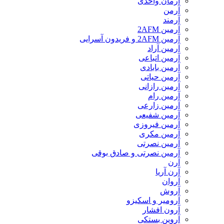
آرمان واحدی
آرمن
آرمند
آرمین 2AFM
آرمین 2AFM و فریدون آسرایی
آرمین آراد
آرمین اتباعی
آرمین بابادی
آرمین حیاتی
آرمین رازانی
آرمین رام
آرمین زارعی
آرمین شفیعی
آرمین فیروزی
آرمین مکری
آرمین نصرتی
آرمین نصرتی و صادق بوقی
آرن
آرن آریا
آروان
آروش
آرومیر و اسکیزو
آرون افشار
آروین بستکی