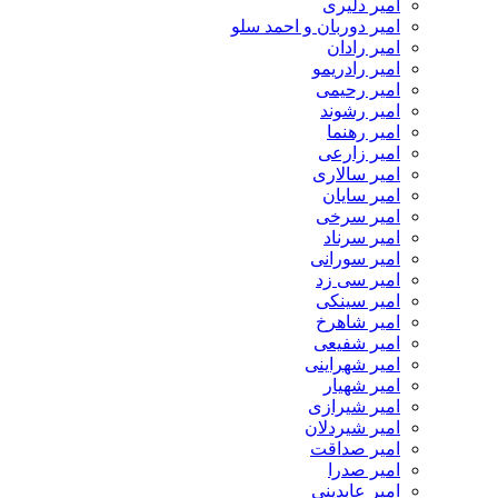
امیر دلیری
امیر دوربان و احمد سلو
امیر رادان
امیر رادریمو
امیر رحیمی
امیر رشوند
امیر رهنما
امیر زارعی
امیر سالاری
امیر سایان
امیر سرخی
امیر سرناد
امیر سورانی
امیر سی زد
امیر سینکی
امیر شاهرخ
امیر شفیعی
امیر شهراینی
امیر شهیار
امیر شیرازی
امیر شیردلان
امیر صداقت
امیر صدرا
امیر عابدینی