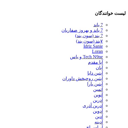
لیست خوانندگان
7 باند
7 باند و بهروز صفاریان
7 بند (سون بند)
۷بند (سون بند)
Idriz Sanie
Loran
Tech N9ne و یاس
آبا مقدم
آبان
آبتین دابا
آبتین روحبخش داوران
آبتین یارا
آتمین
آتوین
آدرین
آدرین آذری
آدوین
آدین
آدینه
آر اس اچ