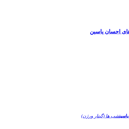
های احسان یاسین
اسین
شب ها (گیتار ورژن)