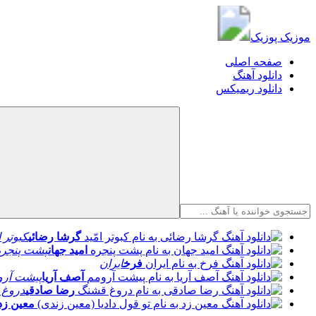
موزیک پوزیک
موزیک پوزیک
صفحه اصلی
دانلود آهنگ
دانلود ریمیکس
گرشا رضائی
کبوتر ا
امید جهان
پشت پنجره
فرخ
ایران
آصف آریا
پیشت آرو
رضا صادقی
دروغ 
معین زد