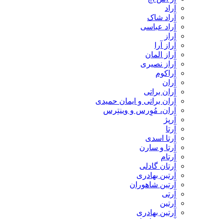
آراد
آراد شاک
آراد عباسی
آراز
آراز آرا
آراز المان
آراز نصیری
آراکوم
آران
آران براتی
آران براتی و ایمان حمیدی
آران، مُوِرس و وینتِرس
آرپژ
آرتا
آرتا اسدی
آرتا و سارن
آرتام
آرتان گادلی
آرتبن بهادری
آرتين شاهوران
آرتی
آرتین
آرتین بهادری