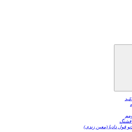
مّید
مم
قشنگ
تو قول دادیا (معین زندی)