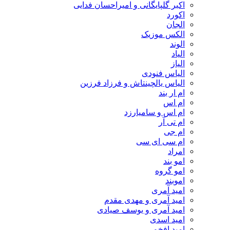
اکبر گلپایگانی و امیراحسان فدایی
اکورد
الجان
الکس موزیک
الوند
الیاد
الیاز
الیاس فنودی
الیاس یالچینتاش و فرزاد فرزین
ام‌ ار بند
ام اس
ام اس و سامیارزد
ام تی آر
ام جی
ام سی ای سی
امراد
امو بند
امو گروه
اموبند
امید آمری
امید آمری و مهدی مقدم
امید آمری و یوسف صیادی
امید اسدی
امید افخم