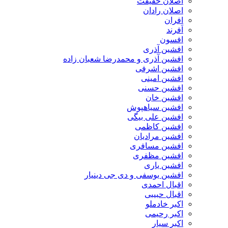
اصلان حقیقت
اصلان رادان
افران
اَفرند
افسون
افشین آذری
افشین آذری و محمدرضا شعبان زاده
افشین اشرفی
افشین امینی
افشین حسنی
افشین خان
افشین سیاهپوش
افشین علی بیگی
افشین کاظمی
افشین مرادیان
افشین مسافری
افشین مظفری
افشین یاری
افشین یوسفی و دی جی دینیار
اقبال احمدی
اقبال حبیبی
اکبر خادملو
اکبر رحیمی
اکبر سیار