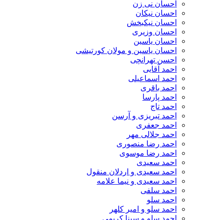
احسان نی زن
احسان نیکان
احسان نیکبخش
احسان وزیری
احسان یاسین
احسان یاسین و مولان کورتیشی
احسن تهرانچی
احمد آقایی
احمد اسماعیلی
احمد باقری
احمد پارسا
احمد تاج
احمد تبریزی و آرسن
احمد جعفری
احمد جلالی مهر
احمد رضا منصوری
احمد رضا موسوی
احمد سعیدی
احمد سعیدی و اردلان منقول
احمد سعیدی و نیما علامه
احمد سلفی
احمد سلو
احمد سلو و امیر کلهر
احمد سلو و سینا کریمی