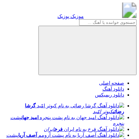
موزیک پوزیک
موزیک پوزیک
صفحه اصلی
دانلود آهنگ
دانلود ریمیکس
گرشا
رضائی
کبوتر امّید
امید جهان
پشت
پنجره
فرخ
ایران
آصف آریا
پیشت