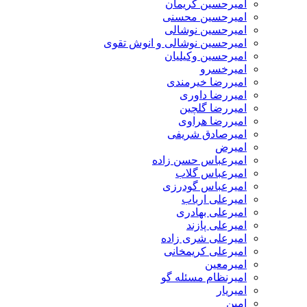
امیرحسین کریمان
امیرحسین محسنی
امیرحسین نوشالی
امیرحسین نوشالی و انوش تقوی
امیرحسین وکیلیان
امیرخسرو
امیررضا خیرمندی
امیررضا داوری
امیررضا گلچین
امیررضا هراوی
امیرصادق شریفی
امیرض
امیرعباس حسن زاده
امیرعباس گلاب
امیرعباس گودرزی
امیرعلی ارباب
امیرعلی بهادری
امیرعلی پازند
امیرعلی شری زاده
امیرعلی کریمخانی
امیرمعین
امیرنظام مسئله گو
امیریار
امین