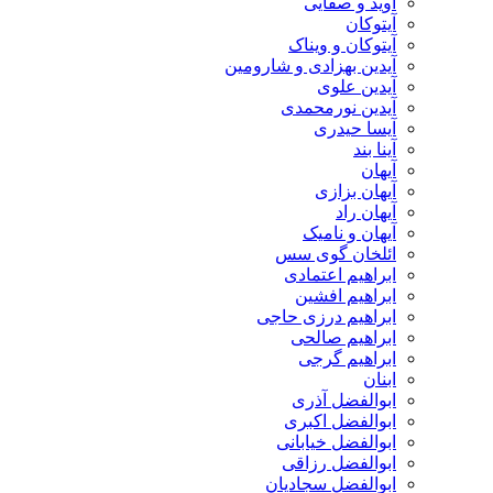
آوید و صفایی
آیتوکان
آیتوکان و ویناک
آیدین بهزادی و شارومین
آیدین علوی
آیدین نورمحمدی
آیسا حیدری
آینا بند
آیهان
آیهان بزازی
آیهان راد
آیهان و نامیک
ائلخان گوی سس
ابراهیم اعتمادی
ابراهیم افشین
ابراهیم درزی حاجی
ابراهیم صالحی
ابراهیم گرجی
ابنان
ابوالفضل آذری
ابوالفضل اکبری
ابوالفضل خیابانی
ابوالفضل رزاقی
ابوالفضل سجادیان