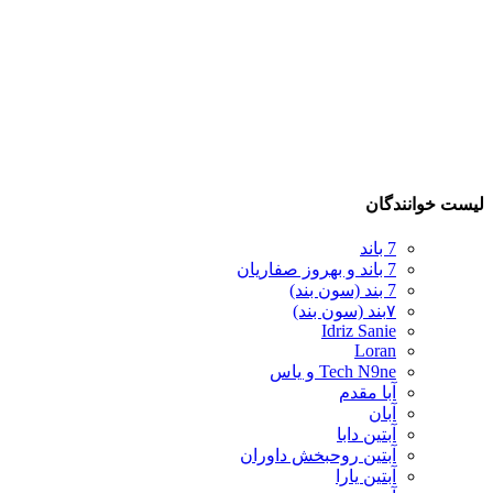
لیست خوانندگان
7 باند
7 باند و بهروز صفاریان
7 بند (سون بند)
۷بند (سون بند)
Idriz Sanie
Loran
Tech N9ne و یاس
آبا مقدم
آبان
آبتین دابا
آبتین روحبخش داوران
آبتین یارا