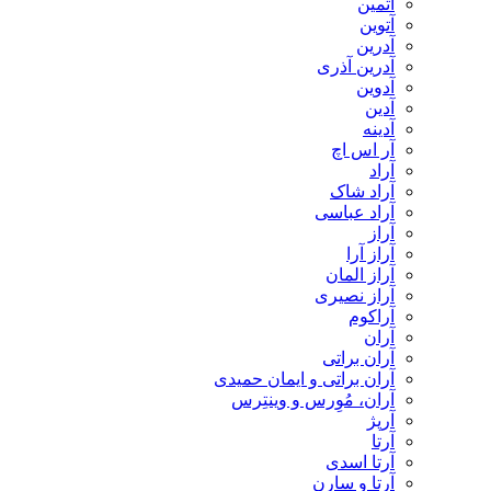
آتمین
آتوین
آدرین
آدرین آذری
آدوین
آدین
آدینه
آر اس اچ
آراد
آراد شاک
آراد عباسی
آراز
آراز آرا
آراز المان
آراز نصیری
آراکوم
آران
آران براتی
آران براتی و ایمان حمیدی
آران، مُوِرس و وینتِرس
آرپژ
آرتا
آرتا اسدی
آرتا و سارن