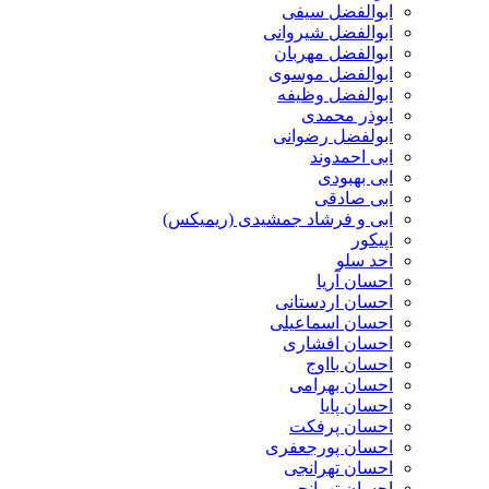
ابوالفضل سیفی
ابوالفضل شیروانی
ابوالفضل مهربان
ابوالفضل موسوی
ابوالفضل وظیفه
ابوذر محمدی
ابولفضل رضوانی
ابی احمدوند
ابی بهبودی
ابی صادقی
ابی و فرشاد جمشیدی (ریمیکس)
اپیکور
احد سلو
احسان آریا
احسان اردستانی
احسان اسماعیلی
احسان افشاری
احسان بااوج
احسان بهرامی
احسان پایا
احسان پرفکت
احسان پورجعفری
احسان تهرانجی
احسان تهرانچی