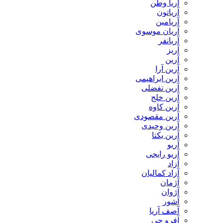
آریا وطن
آریاتون
آریامین
آریان موسوی
آریانفر
آریز
آرین
آرین آرا
آرین ابراهیمی
آرین تفضلی
آرین خلج
آرین کاوه
آرین مقصودی
آرین وحیدی
آرین یکتا
آریو
آریو رایجی
آزاد
آزاد کمالیان
آژمان
آژوان
آشور
آصف آریا
آفرو جی