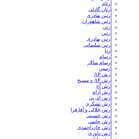
آرتام
آرتان گادلی
آرتبن بهادری
آرتين شاهوران
آرتی
آرتین
آرتین بهادری
آرتین سلیمانی
آردا
آرسام
آرسام سالار
آرسین
آرش AP
آرش AP و مسیح
آرش آج
آرش آرام
آرش ای پی
آرش تشکری
آرش جلالی و آقا فرا
آرش حسینی
آرش خاتمی
آرش خان احمدی
آرش داوری