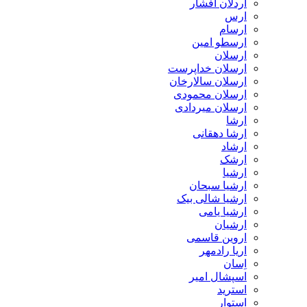
اردلان افشار
ارس
ارسام
ارسطو امین
ارسلان
ارسلان خداپرست
ارسلان سالارخان
ارسلان محمودی
ارسلان میردادی
ارشا
ارشا دهقانی
ارشاد
ارشک
ارشیا
ارشیا سبحان
ارشیا شالی بیک
ارشیا یامی
ارشیان
اروین قاسمی
اریا رادمهر
اِسان
اسپشال امیر
استرید
استوار