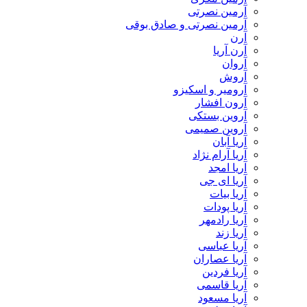
آرمین نصرتی
آرمین نصرتی و صادق بوقی
آرن
آرن آریا
آروان
آروش
آرومیر و اسکیزو
آرون افشار
آروین بستکی
آروین صمیمی
آریا آبان
آریا آرام نژاد
آریا امجد
آریا ای جی
آریا بیات
آریا پودات
آریا رادمهر
آریا زند
آریا عباسی
آریا عصاران
آریا فردین
آریا قاسمی
آریا مسعود