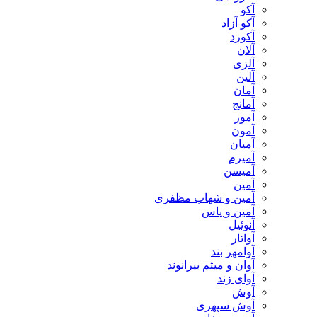
آکو
آکو آزاد
آکورد
آلان
آلزی
آلین
آمان
آمانج
آمور
آمون
آمیان
آمیرم
آمیسن
آمین
آمین و شهاب مظفری
آمین و یاس
آنوئیل
آواتار
آوامهر بند
آوان و میثم بیرانوند
آوای زند
آوش
آوش سپهری