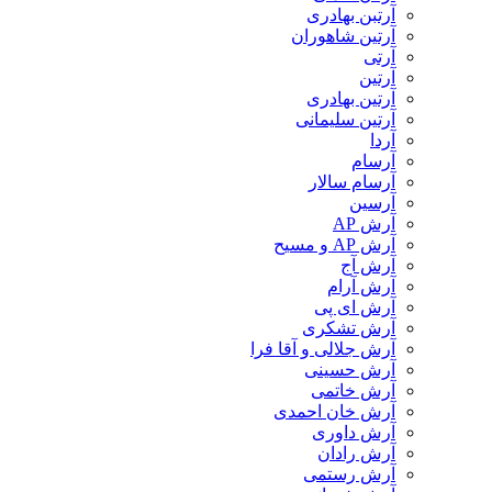
آرتبن بهادری
آرتين شاهوران
آرتی
آرتین
آرتین بهادری
آرتین سلیمانی
آردا
آرسام
آرسام سالار
آرسین
آرش AP
آرش AP و مسیح
آرش آج
آرش آرام
آرش ای پی
آرش تشکری
آرش جلالی و آقا فرا
آرش حسینی
آرش خاتمی
آرش خان احمدی
آرش داوری
آرش رادان
آرش رستمى