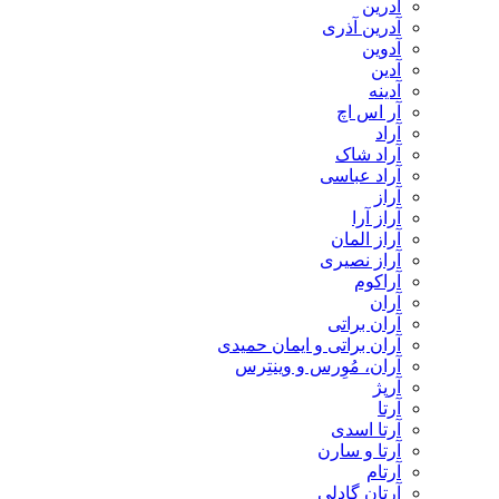
آدرین
آدرین آذری
آدوین
آدین
آدینه
آر اس اچ
آراد
آراد شاک
آراد عباسی
آراز
آراز آرا
آراز المان
آراز نصیری
آراکوم
آران
آران براتی
آران براتی و ایمان حمیدی
آران، مُوِرس و وینتِرس
آرپژ
آرتا
آرتا اسدی
آرتا و سارن
آرتام
آرتان گادلی