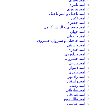
امید باقری
امید بامری
امید پیروزی
امید تاجیک و امیر تاجیک
امید تکین
امید جعفری
امید جعفری و الیاس کرمی
امید جهان
امید حاجیلی
امید حاجیلی و سیروان خسروی
امید حسینی
امید حیدری
امید خداوردی
امید خسروانی
امید دارابی
امید دلنواز
امید ذاکری
امید رادمهر
امید راستین
امید رضایی
امید ساربانی
امید صادقی
امید طالب پور
امید عباسی