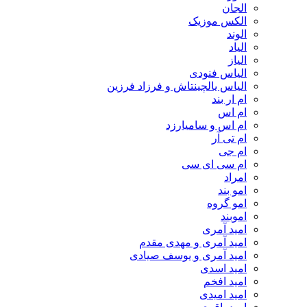
الجان
الکس موزیک
الوند
الیاد
الیاز
الیاس فنودی
الیاس یالچینتاش و فرزاد فرزین
ام‌ ار بند
ام اس
ام اس و سامیارزد
ام تی آر
ام جی
ام سی ای سی
امراد
امو بند
امو گروه
اموبند
امید آمری
امید آمری و مهدی مقدم
امید آمری و یوسف صیادی
امید اسدی
امید افخم
امید امیدی