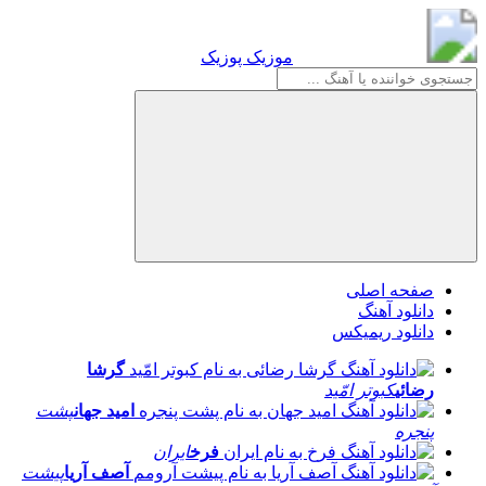
موزیک پوزیک
موزیک پوزیک
صفحه اصلی
دانلود آهنگ
دانلود ریمیکس
گرشا
رضائی
کبوتر امّید
امید جهان
پشت
پنجره
فرخ
ایران
آصف آریا
پیشت