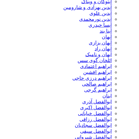
آیتوکان و ویناک
آیدین بهزادی و شارومین
آیدین علوی
آیدین نورمحمدی
آیسا حیدری
آینا بند
آیهان
آیهان بزازی
آیهان راد
آیهان و نامیک
ائلخان گوی سس
ابراهیم اعتمادی
ابراهیم افشین
ابراهیم درزی حاجی
ابراهیم صالحی
ابراهیم گرجی
ابنان
ابوالفضل آذری
ابوالفضل اکبری
ابوالفضل خیابانی
ابوالفضل رزاقی
ابوالفضل سجادیان
ابوالفضل سیفی
ابوالفضل شیروانی