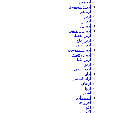
آریامین
آریان موسوی
آریانفر
آریز
آرین
آرین آرا
آرین ابراهیمی
آرین تفضلی
آرین خلج
آرین کاوه
آرین مقصودی
آرین وحیدی
آرین یکتا
آریو
آریو رایجی
آزاد
آزاد کمالیان
آژمان
آژوان
آشور
آصف آریا
آفرو جی
آکو
آکو آزاد