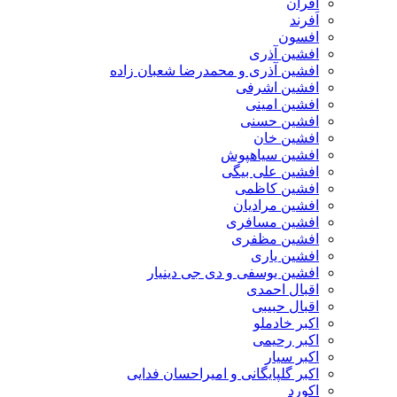
افران
اَفرند
افسون
افشین آذری
افشین آذری و محمدرضا شعبان زاده
افشین اشرفی
افشین امینی
افشین حسنی
افشین خان
افشین سیاهپوش
افشین علی بیگی
افشین کاظمی
افشین مرادیان
افشین مسافری
افشین مظفری
افشین یاری
افشین یوسفی و دی جی دینیار
اقبال احمدی
اقبال حبیبی
اکبر خادملو
اکبر رحیمی
اکبر سیار
اکبر گلپایگانی و امیراحسان فدایی
اکورد