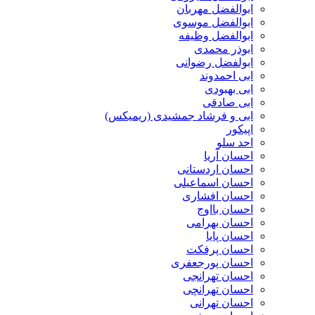
ابوالفضل مهربان
ابوالفضل موسوی
ابوالفضل وظیفه
ابوذر محمدی
ابولفضل رضوانی
ابی احمدوند
ابی بهبودی
ابی صادقی
ابی و فرشاد جمشیدی (ریمیکس)
اپیکور
احد سلو
احسان آریا
احسان اردستانی
احسان اسماعیلی
احسان افشاری
احسان بااوج
احسان بهرامی
احسان پایا
احسان پرفکت
احسان پورجعفری
احسان تهرانجی
احسان تهرانچی
احسان تهرانی