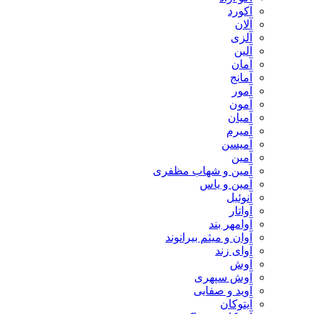
آکورد
آلان
آلزی
آلین
آمان
آمانج
آمور
آمون
آمیان
آمیرم
آمیسن
آمین
آمین و شهاب مظفری
آمین و یاس
آنوئیل
آواتار
آوامهر بند
آوان و میثم بیرانوند
آوای زند
آوش
آوش سپهری
آوید و صفایی
آیتوکان