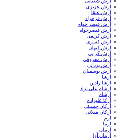
آرش شعبانی
آرش عزیزی
آرش عنقا
آرش فرخزاد
آرش قیصر خواه
آرش قیصرخواه
آرش کریمی
آرش کسری
آرش کیهان
آرش گرایی
آرش معروفی
آرش یزدانی
آرش یوسفیان
آرشا
آرشا رادین
آرشام علی نژاد
آرشاه
آرکا علیزاده
آرکان حسینی
آرکان میلانی
آرم
آرما
آرمان
آرمان آوا