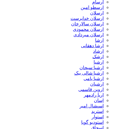
ارسام
ارسطو امین
ارسلان
ارسلان خداپرست
ارسلان سالارخان
ارسلان محمودی
ارسلان میردادی
ارشا
ارشا دهقانی
ارشاد
ارشک
ارشیا
ارشیا سبحان
ارشیا شالی بیک
ارشیا یامی
ارشیان
اروین قاسمی
اریا رادمهر
اِسان
اسپشال امیر
استرید
استوار
استودیو گویا
اسحاق