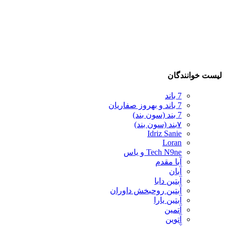
لیست خوانندگان
7 باند
7 باند و بهروز صفاریان
7 بند (سون بند)
۷بند (سون بند)
Idriz Sanie
Loran
Tech N9ne و یاس
آبا مقدم
آبان
آبتین دابا
آبتین روحبخش داوران
آبتین یارا
آتمین
آتوین