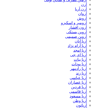
آرن
آرن آریا
آروان
آروش
آرومیر و اسکیزو
آرون افشار
آروین بستکی
آروین صمیمی
آریا آبان
آریا آرام نژاد
آریا امجد
آریا ای جی
آریا بیات
آریا پودات
آریا رادمهر
آریا زند
آریا عباسی
آریا عصاران
آریا فردین
آریا قاسمی
آریا مسعود
آریا وطن
آریاتون